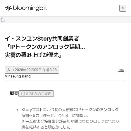
한국어
English
日本語
イ・スンユンStory共同創業者
「IPトークンのアンロック延期…
実需の積み上げが優先」
入力
2026年02月09日 午前3:28
出典
Minseung Kang
概要
STAT AIのご案内
Storyプロトコルは初の大規模な
IPトークンのアンロック
時期を6カ月遅らせ、今年8月に調整し、
チームおよび
投資家分
が追加期間にわたりロックされた状
態を維持すると明らかにした。