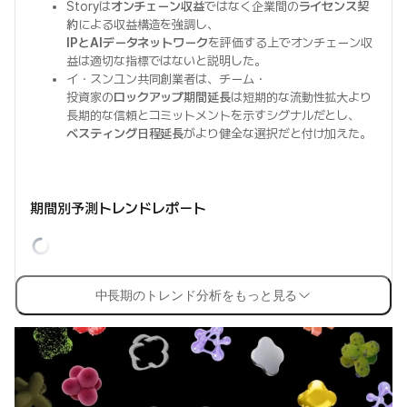
Storyは
オンチェーン収益
ではなく企業間の
ライセンス契
約
による収益構造を強調し、
IPとAIデータネットワーク
を評価する上でオンチェーン収
益は適切な指標ではないと説明した。
イ・スンユン共同創業者は、チーム・
投資家の
ロックアップ期間延長
は短期的な流動性拡大より
長期的な信頼とコミットメントを示すシグナルだとし、
ベスティング日程延長
がより健全な選択だと付け加えた。
期間別予測トレンドレポート
中長期のトレンド分析をもっと見る