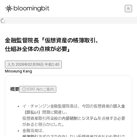
한국어
English
日本語
金融監督院長「仮想資産の帳簿取引、
仕組み全体の点検が必要」
入力
2026年02月09日 午前1:40
Minseung Kang
概要
STAT AIのご案内
イ・チャンジン金融監督院長は、今回の仮想資産の
誤入金
（誤払い）
問題に関連し、
仮想資産取引所全般の
内部統制
と
システム
を点検する必要
があると明らかにした。
金融当局は、
帳簿取引
方式の下で存在しない仮想資産が支払われ取引さ