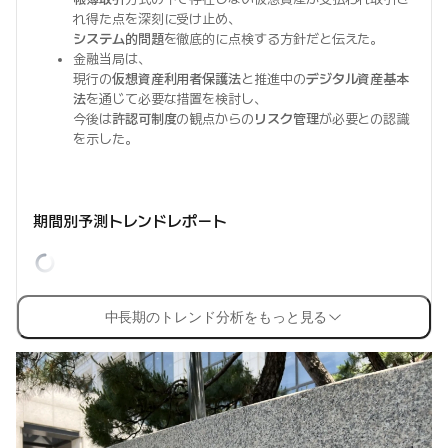
れ得た点を深刻に受け止め、
システム的問題
を徹底的に点検する方針だと伝えた。
金融当局は、
現行の
仮想資産利用者保護法
と推進中の
デジタル資産基本
法
を通じて必要な措置を検討し、
今後は
許認可制度
の観点からの
リスク管理
が必要との認識
を示した。
期間別予測トレンドレポート
中長期のトレンド分析をもっと見る