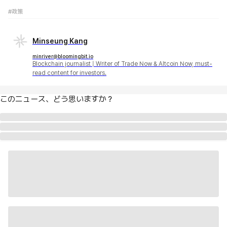
#政策
Minseung Kang
minriver@bloomingbit.io
Blockchain journalist | Writer of Trade Now & Altcoin Now, must-
read content for investors.
このニュース、どう思いますか？