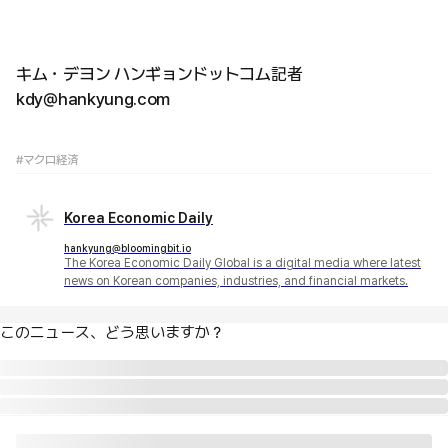
キム・デヨン ハンギョンドットコム記者
kdy@hankyung.com
#マクロ経済
Korea Economic Daily
hankyung@bloomingbit.io
The Korea Economic Daily Global is a digital media where latest
news on Korean companies, industries, and financial markets.
このニュース、どう思いますか？