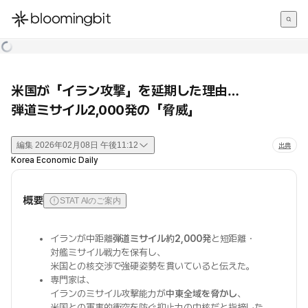
한국어
English
日本語
米国が「イラン攻撃」を延期した理由…
弾道ミサイル2,000発の「脅威」
編集
2026年02月08日 午後11:12
出典
Korea Economic Daily
概要
STAT AIのご案内
イランが中距離
弾道ミサイル約2,000発
と短距離・
対艦ミサイル戦力を保有し、
米国との核交渉で強硬姿勢を貫いていると伝えた。
専門家は、
イランのミサイル攻撃能力が
中東全域を脅かし
、
米国との軍事的衝突を防ぐ抑止力の中核だと指摘した。