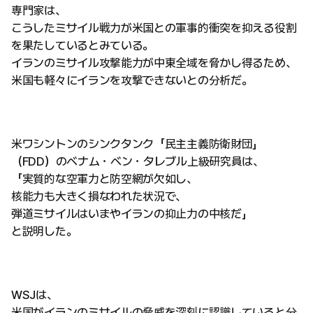
専門家は、
こうしたミサイル戦力が米国との軍事的衝突を抑える役割
を果たしているとみている。
イランのミサイル攻撃能力が中東全域を脅かし得るため、
米国も軽々にイランを攻撃できないとの分析だ。
米ワシントンのシンクタンク「民主主義防衛財団」
（FDD）のベナム・ベン・タレブル上級研究員は、
「実質的な空軍力と防空網が欠如し、
核能力も大きく損なわれた状況で、
弾道ミサイルはいまやイランの抑止力の中核だ」
と説明した。
WSJは、
米国がイランのミサイルの脅威を深刻に認識していると分