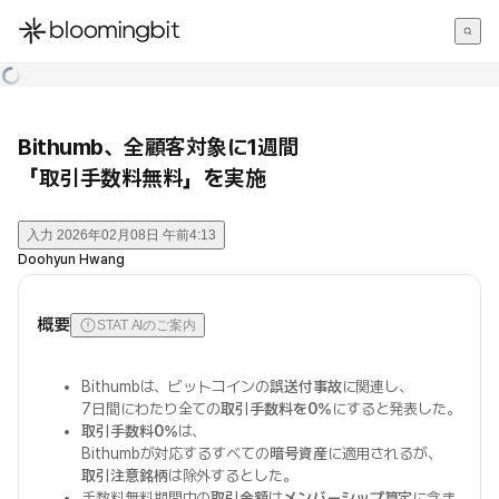
한국어
English
日本語
Bithumb、全顧客対象に1週間
「取引手数料無料」を実施
入力
2026年02月08日 午前4:13
Doohyun Hwang
概要
STAT AIのご案内
Bithumbは、ビットコインの
誤送付事故
に関連し、
7日間にわたり全ての
取引手数料を0%
にすると発表した。
取引手数料0%
は、
Bithumbが対応するすべての
暗号資産
に適用されるが、
取引注意銘柄
は除外するとした。
手数料無料期間中の
取引金額
は
メンバーシップ算定
に含ま