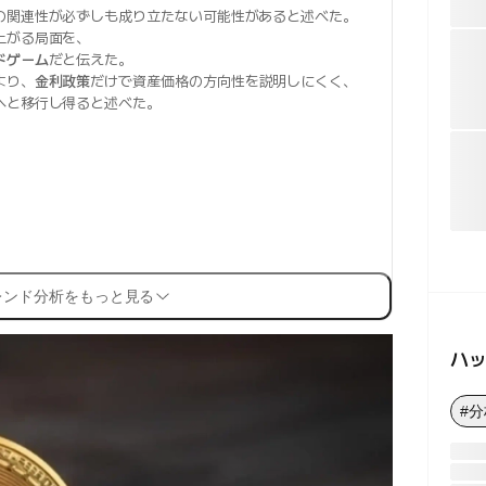
の関連性が必ずしも成り立たない可能性があると述べた。
上がる局面を、
ドゲーム
だと伝えた。
より、
金利政策
だけで資産価格の方向性を説明しにくく、
へと移行し得ると述べた。
レンド分析をもっと見る
ハ
#分