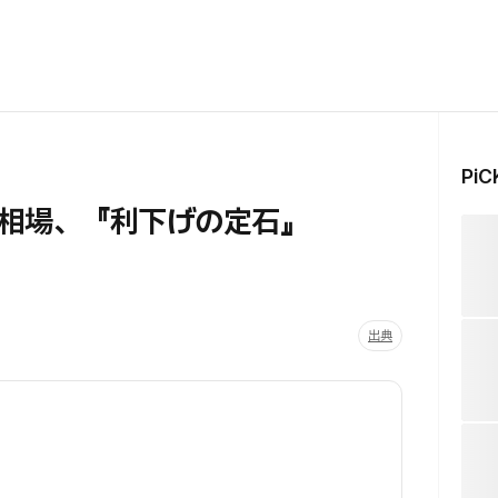
Pi
相場、『利下げの定石』
出典