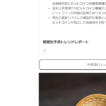
金融緩和策と
ビットコインの強気相場
金利上昇環境でも
ビットコイン価格
が
ビットコインの究極の段階であり
エン
現在の通貨システムの構造的な亀裂に
ビットコイン
が独立した価値保存手段
期間別予測トレンドレポート
中長期のト