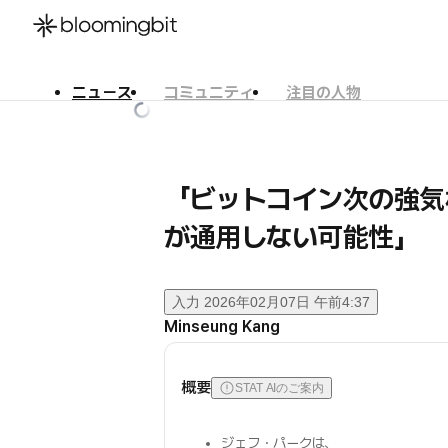
ニュース
コミュニティ
注目の人物
한국어
English
日本語
「ビットコイン次の強気
が通用しない可能性」
入力
2026年02月07日 午前4:37
Minseung Kang
概要
STAT AIのご案内
ジェフ・パークは、