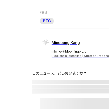
#分析
BTC
Minseung Kang
minriver@bloomingbit.io
Blockchain journalist | Writer of Trade 
このニュース、どう思いますか？