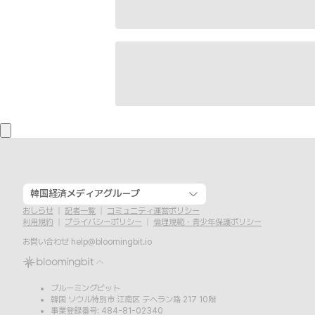
韓国経済メディアグループ
おしらせ
記者一覧
コミュニティ運営ポリシー
利用規約
プライバシーポリシー
倫理規範・青少年保護ポリシー
お問い合わせ
help@bloomingbit.io
ブルーミングビット
韓国 ソウル特別市 江南区 テヘラン路 217 10階
事業登録番号: 484-81-02340