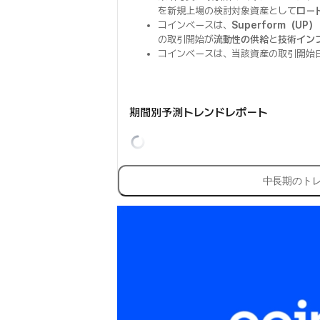
を新規上場の検討対象資産として
ロー
コインベースは、
Superform（UP）
の取引開始が
流動性の供給
と
技術イン
コインベースは、当該資産の取引開始
期間別予測トレンドレポート
中長期のト