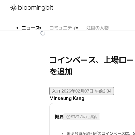
ニュース
コミュニティ
注目の人物
한국어
English
日本語
コインベース、上場ロード
を追加
入力
2026年02月07日 午前2:34
Minseung Kang
概要
STAT AIのご案内
米暗号資産取引所の
コインベース
は、