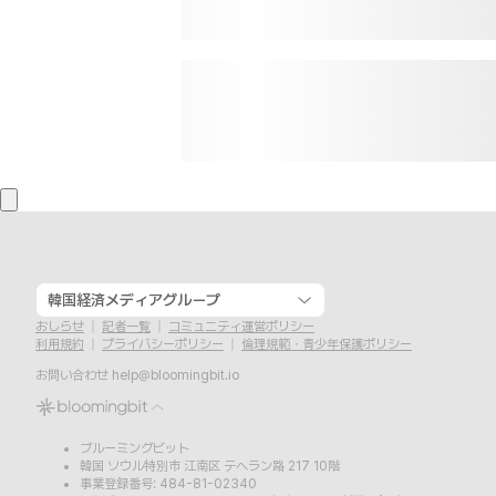
韓国経済メディアグループ
おしらせ
記者一覧
コミュニティ運営ポリシー
利用規約
プライバシーポリシー
倫理規範・青少年保護ポリシー
お問い合わせ
help@bloomingbit.io
ブルーミングビット
韓国 ソウル特別市 江南区 テヘラン路 217 10階
事業登録番号: 484-81-02340