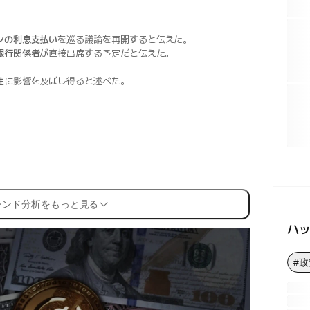
ンの利息支払い
を巡る議論を再開すると伝えた。
銀行関係者
が直接出席する予定だと伝えた。
性
に影響を及ぼし得ると述べた。
レンド分析をもっと見る
ハ
#政