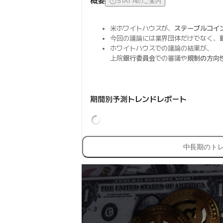
概要
STAT AIのご案内
米ホワイトハウスが、
ステーブルコイ
今回の議論には業界団体だけでなく、
ホワイトハウスでの議論の結果が、
上院
銀行委員会
での審議や
規制の方向
期間別予測トレンドレポート
中長期のト