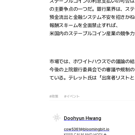
ステーブルコインの利息支払いの可否は
の主要争点の一つだ。銀行業界は、ステ
預金流出と金融システム不安を招きかね
報酬スキームを全面禁止すれば、
米国内のステーブルコイン産業の競争力
市場では、ホワイトハウスでの議論の結
今後の上院銀行委員会での審議や規制の
ている。テレット氏は「出席者リストと
#政策
#イベント
Doohyun Hwang
cow5361@bloomingbit.io
KEEP CALM AND HODL🍀