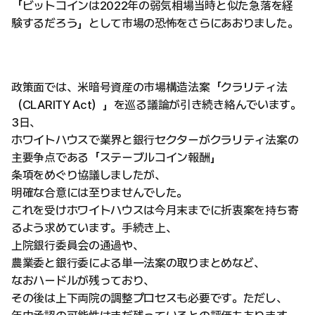
「ビットコインは2022年の弱気相場当時と似た急落を経
験するだろう」として市場の恐怖をさらにあおりました。
政策面では、米暗号資産の市場構造法案「クラリティ法
（CLARITY Act）」を巡る議論が引き続き絡んでいます。
3日、
ホワイトハウスで業界と銀行セクターがクラリティ法案の
主要争点である「ステーブルコイン報酬」
条項をめぐり協議しましたが、
明確な合意には至りませんでした。
これを受けホワイトハウスは今月末までに折衷案を持ち寄
るよう求めています。手続き上、
上院銀行委員会の通過や、
農業委と銀行委による単一法案の取りまとめなど、
なおハードルが残っており、
その後は上下両院の調整プロセスも必要です。ただし、