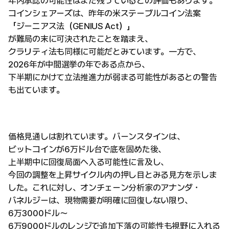
年内承認の可能性はまだ残っているとの評価もあります。
コインシェアーズは、昨年の米ステーブルコイン法案
「ジーニアス法（GENIUS Act）」
が難局の末に可決されたことを踏まえ、
クラリティ法も同様に可能だとみています。一方で、
2026年が中間選挙の年である点から、
下半期にかけて立法推進力が弱まる可能性があるとの警告
も出ています。
価格見通しは割れています。バーンスタインは、
ビットコインが6万ドル台で底を固めた後、
上半期中に回復局面へ入る可能性に言及し、
今回の調整を上昇サイクル内の押し目とみる見方を示しま
した。これに対し、オンチェーン分析家のアナンダ・
バネルジーは、現物需要が明確に回復しない限り、
6万3000ドル〜
6万9000ドルのレンジで追加下落の可能性も視野に入れる