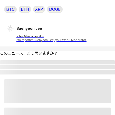
BTC
ETH
XRP
DOGE
Suehyeon Lee
shlee@bloomingbit.io
I'm reporter Suehyeon Lee, your Web3 Moderator.
このニュース、どう思いますか？