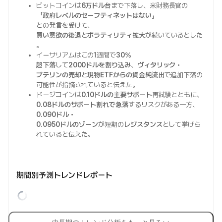
ビットコインは
6万ドル台
まで下落し、米財務長官の
「
政府レベルのセーフティネットはない
」
との発言を受けて、
買い意欲の後退
と
ボラティリティ拡大
が続いているとした
。
イーサリアムはこの1週間で
30%
超下落
して
2000ドルを割り込み
、
ヴィタリック・
ブテリンの売却
と
現物ETFからの資金純流出
で追加下落の
可能性が指摘されていると伝えた。
ドージコインは
0.10ドルの主要サポート
再試験とともに、
0.08ドルのサポート割れで急落
するリスクがある一方、
0.090ドル・
0.0950ドルのゾーン
が短期の
レジスタンス
として挙げら
れていると伝えた。
期間別予測トレンドレポート