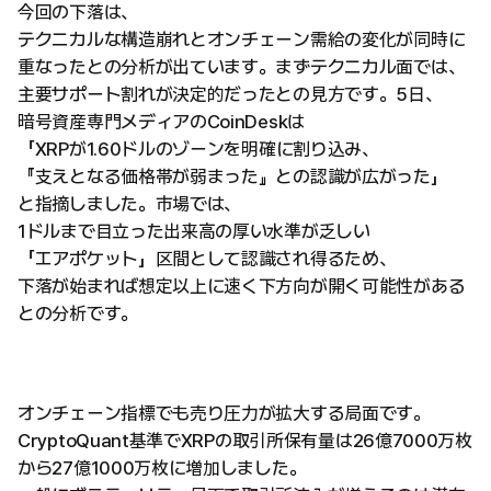
今回の下落は、
テクニカルな構造崩れとオンチェーン需給の変化が同時に
重なったとの分析が出ています。まずテクニカル面では、
主要サポート割れが決定的だったとの見方です。5日、
暗号資産専門メディアのCoinDeskは
「XRPが1.60ドルのゾーンを明確に割り込み、
『支えとなる価格帯が弱まった』との認識が広がった」
と指摘しました。市場では、
1ドルまで目立った出来高の厚い水準が乏しい
「エアポケット」区間として認識され得るため、
下落が始まれば想定以上に速く下方向が開く可能性がある
との分析です。
オンチェーン指標でも売り圧力が拡大する局面です。
CryptoQuant基準でXRPの取引所保有量は26億7000万枚
から27億1000万枚に増加しました。