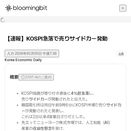
한국어
English
日本語
【速報】KOSPI急落で売りサイドカー発動
入力
2026年02月05日 午後7:36
出典
Korea Economic Daily
概要
STAT AIのご案内
KOSPI指数が寄り付き直後に
4%超急落
し、
売り
サイドカー
が発動されたと伝えた。
韓国取引所は同日午前9時6分にKOSPI市場で売り
サイドカ
ー
が発動されたと発表し、
これは2日以来4営業日ぶりだとした。
先立ってニューヨーク株式市場では、人工知能（
AI
）
産業の
収益性懸念
を受け、