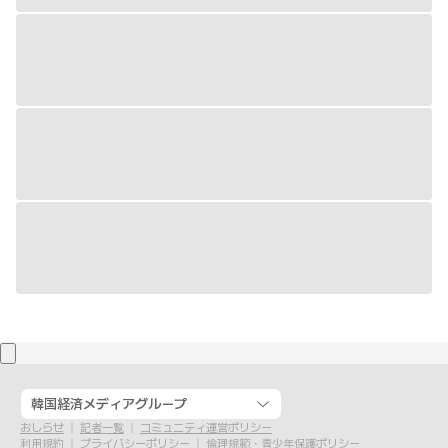
韓国経済メディアグループ
おしらせ
記者一覧
コミュニティ運営ポリシー
利用規約
プライバシーポリシー
倫理規範・青少年保護ポリシー