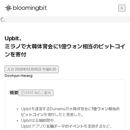
한국어
English
日本語
Upbit、
ミラノで大韓体育会に1億ウォン相当のビットコイ
ンを寄付
入力
2026年02月05日 午後6:20
Doohyun Hwang
概要
STAT AIのご案内
Upbitを運営するDunamuが大韓体育会に
1億ウォン相当の
ビットコイン
を寄付したと発表した。
Upbitは五輪期間中、
Upbitアプリで
五輪テーマのイベント
を実施するなど、