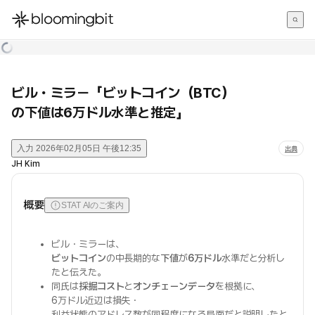
한국어
English
日本語
ビル・ミラー「ビットコイン（BTC）
の下値は6万ドル水準と推定」
入力
2026年02月05日 午後12:35
出典
JH Kim
概要
STAT AIのご案内
ビル・ミラーは、
ビットコイン
の中長期的な
下値
が
6万ドル
水準だと分析し
たと伝えた。
同氏は
採掘コスト
と
オンチェーンデータ
を根拠に、
6万ドル近辺は損失・
利益状態のアドレス数が同程度になる局面だと説明したと