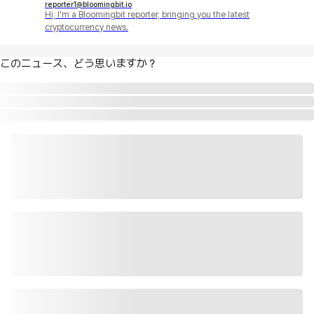
reporter1@bloomingbit.io
Hi, I'm a Bloomingbit reporter, bringing you the latest
cryptocurrency news.
このニュース、どう思いますか？