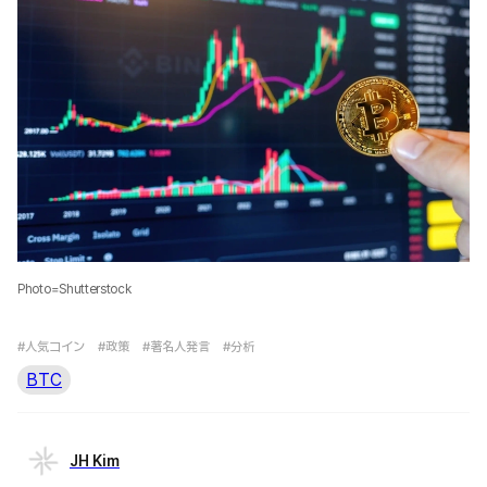
Photo=Shutterstock
#人気コイン
#政策
#著名人発言
#分析
BTC
JH Kim