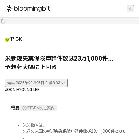
한국어
English
日本語
PiCK
米新規失業保険申請件数は23万1,000件…
予想を大幅に上回る
編集
2026年02月05日 午前8:33
JOON HYOUNG LEE
概要
STAT AIのご案内
米労働省は、
先週の米国の
新規失業保険申請件数
が23万1,000件となり
、