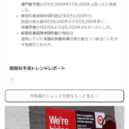
専門家予想
の21万2,000件を1万9,000件上回ったと発表
した。
継続失業保険申請件数は184万4,000件で、
前週の修正値181万9,000件より2万5,000件多く、
市場予想
の185万件よりは6,000件少なかったとした。
新規失業保険申請件数
の増加は、
過熱していた
米国の労働市場
が落ち着きつつあることを示
す指標だと伝えた。
期間別予測トレンドレポート
中長期のトレンド分析をもっと見る