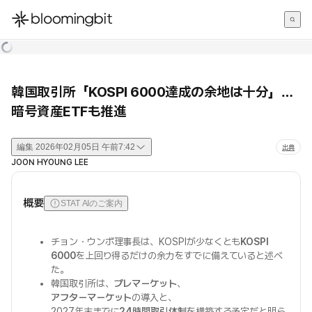
한국어
English
日本語
韓国取引所「KOSPI 6000達成の余地は十分」…
暗号資産ETFも推進
編集
2026年02月05日 午前7:42
出典
JOON HYOUNG LEE
概要
STAT AIのご案内
チョン・ウンボ理事長は、KOSPIが少なくとも
KOSPI
6000
を上回り得るだけの余力をすでに備えていると述べ
た。
韓国取引所は、
プレマーケット
、
アフターマーケット
の導入と、
2027年末までに
24時間取引体制
を構築する予定だと明ら