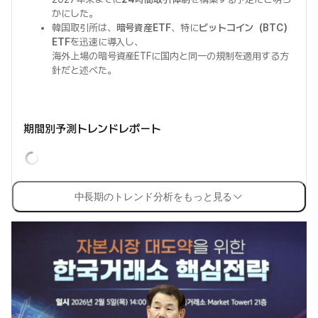
かにした。
韓国取引所は、
暗号資産ETF
、特に
ビットコイン（BTC）
ETF
を迅速に導入し、
海外上場の暗号資産ETFに国内と同一の規制を適用する方
針だと述べた。
期間別予測トレンドレポート
中長期のトレンド分析をもっと見る