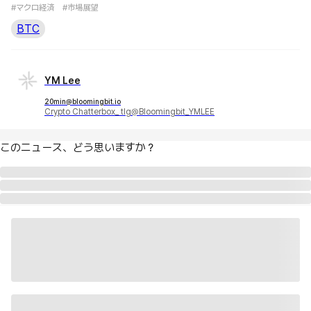
#マクロ経済
#市場展望
BTC
YM Lee
20min@bloomingbit.io
Crypto Chatterbox_ tlg@Bloomingbit_YMLEE
このニュース、どう思いますか？