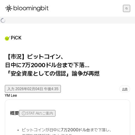
한국어
English
日本語
PiCK
【市況】ビットコイン、
日中に7万2000ドル台まで下落…
「安全資産としての信認」論争が再燃
入力
2026年02月04日 午後4:35
出典
YM Lee
概要
STAT AIのご案内
ビットコインが日中に
7万2000ドル台
まで下落し、