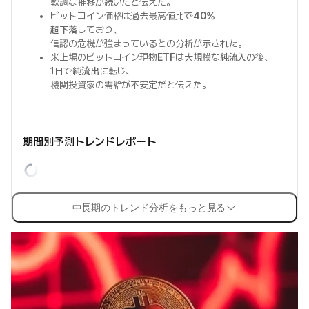
軟調な推移が続いたと伝えた。
ビットコイン価格は過去最高値比で
40%
超下落
しており、
信認の危機が強まっているとの分析が示された。
米上場のビットコイン現物
ETF
は大規模な
純流入
の後、
1日で
純流出
に転じ、
機関投資家の需給が不安定だと伝えた。
期間別予測トレンドレポート
中長期のトレンド分析をもっと見る