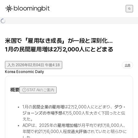
한국어
English
日本語
米国で「雇用なき成長」が一段と深刻化…
1月の民間雇用増は2万2,000人にとどまる
入力
2026年02月04日 午後4:18
出典
Korea Economic Daily
概要
STAT AIのご案内
1月の
民間企業の雇用増
は2万2,000人にとどまり、
ダウ・
ジョーンズの市場予想
4万5,000人を大きく下回ったと伝
えた。
ADPは、2025年の
雇用増加幅
が月平均で約1万8,000人、
年間で約21万6,000人程度
過大評価
されていたと明らかに
した。