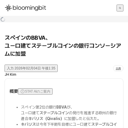
한국어
English
日本語
スペインのBBVA、
ユーロ建てステーブルコインの銀行コンソーシア
ムに加盟
入力
2026年02月04日 午後1:35
出典
JH Kim
概要
STAT AIのご案内
スペイン第2位の銀行
BBVA
が、
ユーロ建て
ステーブルコイン
の発行を推進する欧州の銀行
連合
キバリス（Qivalis）
に加盟したと伝えた。
キバリス
は今年下半期を目標にユーロ建て
ステーブルコイ