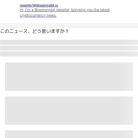
reporter1@bloomingbit.io
Hi, I'm a Bloomingbit reporter, bringing you the latest
cryptocurrency news.
このニュース、どう思いますか？