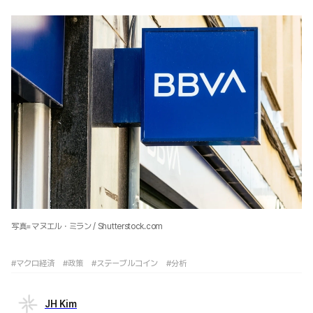
写真=マヌエル・ミラン / Shutterstock.com
#マクロ経済
#政策
#ステーブルコイン
#分析
JH Kim