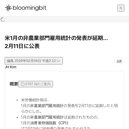
한국어
English
日本語
米1月の非農業部門雇用統計の発表が延期…
2月11日に公表
編集
2026年02月04日 午後2:12
出典
JH Kim
概要
STAT AIのご案内
米労働統計局は、
1月の
非農業部門雇用統計
の発表を2月11日に延期したと明
らかにした。
1月の
非農業部門雇用統計
は延期されたものの、
1月の
消費者物価指数（CPI）
は2月13日に従来通り発表されると伝えた。