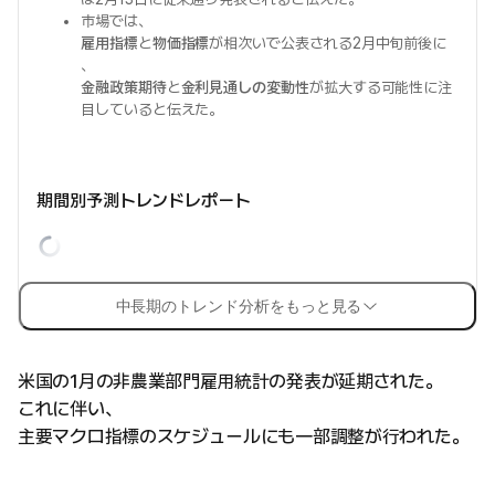
市場では、
雇用指標
と
物価指標
が相次いで公表される2月中旬前後に
、
金融政策期待
と
金利見通しの変動性
が拡大する可能性に注
目していると伝えた。
期間別予測トレンドレポート
中長期のトレンド分析をもっと見る
米国の1月の非農業部門雇用統計の発表が延期された。
これに伴い、
主要マクロ指標のスケジュールにも一部調整が行われた。