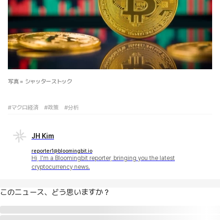
写真 = シャッターストック
#マクロ経済
#政策
#分析
JH Kim
reporter1@bloomingbit.io
Hi, I'm a Bloomingbit reporter, bringing you the latest
cryptocurrency news.
このニュース、どう思いますか？