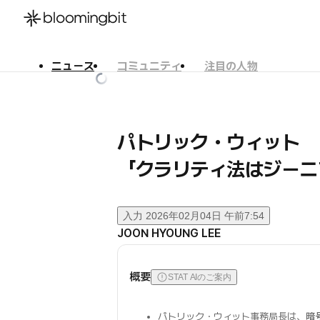
ニュース
コミュニティ
注目の人物
한국어
English
日本語
パトリック・ウィット
「クラリティ法はジーニ
入力
2026年02月04日 午前7:54
JOON HYOUNG LEE
概要
STAT AIのご案内
パトリック・ウィット事務局長は、
暗