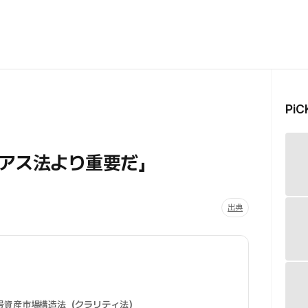
Pi
アス法より重要だ」
出典
号資産市場構造法（クラリティ法）