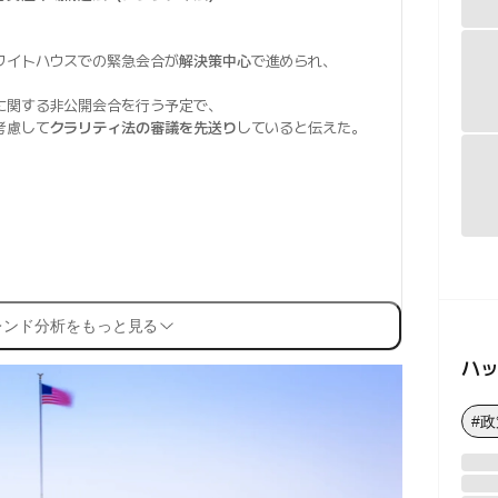
ワイトハウスでの緊急会合が
解決策中心
で進められ、
に関する非公開会合を行う予定で、
考慮して
クラリティ法の審議を先送り
していると伝えた。
レンド分析をもっと見る
ハ
#政