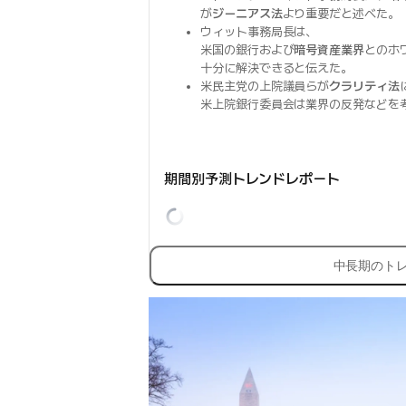
が
ジーニアス法
より重要だと述べた。
ウィット事務局長は、
米国の銀行および
暗号資産業界
とのホ
十分に解決できると伝えた。
米民主党の上院議員らが
クラリティ法
米上院銀行委員会は業界の反発などを
期間別予測トレンドレポート
中長期のト