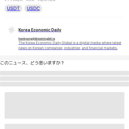
USDT
USDC
Korea Economic Daily
hankyung@bloomingbit.io
The Korea Economic Daily Global is a digital media where latest
news on Korean companies, industries, and financial markets.
このニュース、どう思いますか？