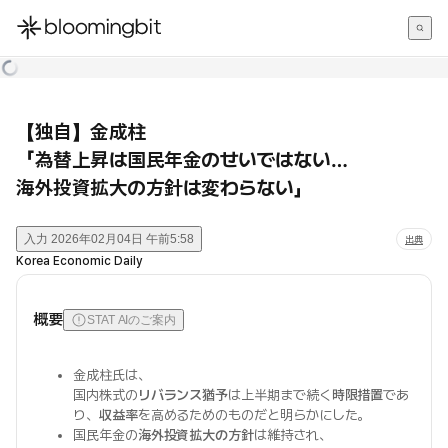
한국어
English
日本語
【独自】金成柱
「為替上昇は国民年金のせいではない…
海外投資拡大の方針は変わらない」
入力
2026年02月04日 午前5:58
出典
Korea Economic Daily
概要
STAT AIのご案内
金成柱氏は、
国内株式の
リバランス猶予
は上半期まで続く
時限措置
であ
り、
収益率
を高めるためのものだと明らかにした。
国民年金の
海外投資拡大の方針
は維持され、