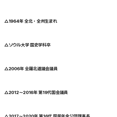
△1964年 全北・全州生まれ
△ソウル大学 国史学科卒
△2006年 全羅北道議会議員
△2012〜2016年 第19代国会議員
△2017〜2020年 第16代 国民年金公団理事長