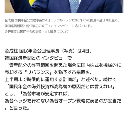
金成柱 国民年金公団理事長が4日、ソウル・ノンヒョンドンの国民年金江南社屋で、
韓国経済新聞と就任後初のメディアインタビューに応じている。
金理事長は国民年金の為替ヘッジ戦略について
金成柱 国民年金公団理事長（写真）は4日、
韓国経済新聞とのインタビューで
「資産配分の許容範囲を超えた場合に国内株式を機械的に
売却する『リバランス』を猶予する措置を、
上半期まで時限的に運用する計画だ」と述べた。続けて
「国民年金の海外投資が高為替の原因だとは言えない」
とし、「為替市場が安定すれば、
為替ヘッジを行わない為替オープン戦略に戻るのが妥当だ
」と語った。