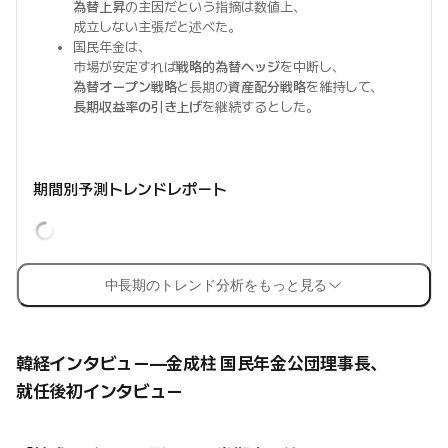
為替上昇
の主因だという指摘は数値上、
成立しない主張だと述べた。
国民年金は、
市場が安定すれば
戦略的為替ヘッジ
を中断し、
為替オープン戦略
と長期の
資産配分戦略
を維持して、
長期収益率の引き上げ
を継続するとした。
期間別予測トレンドレポート
中長期のトレンド分析をもっと見る
韓経インタビュー—金成柱 国民年金公団理事長、
就任後初インタビュー