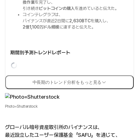
換作業
を完了し、
引き続き
ビットコインの購入
を進めていると伝えた。
コインテレグラフは、
バイナンスが直近2日間に
2,630BTC
を購入し、
2億1,100万ドル規模
に達すると伝えた。
期間別予測トレンドレポート
中長期のトレンド分析をもっと見る
Photo=Shutterstock
グローバル暗号資産取引所のバイナンスは、
最近設立したユーザー保護基金「SAFU」を通じて、