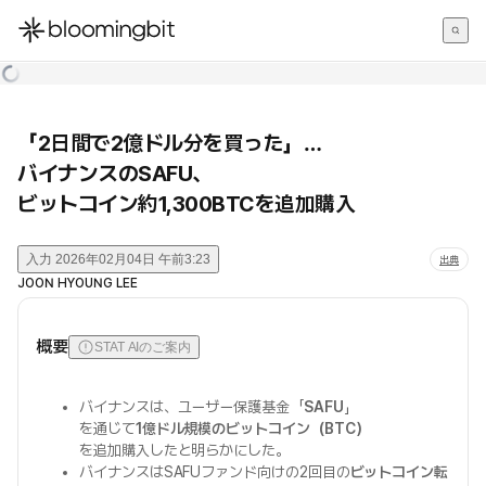
한국어
English
日本語
「2日間で2億ドル分を買った」…
バイナンスのSAFU、
ビットコイン約1,300BTCを追加購入
入力
2026年02月04日 午前3:23
出典
JOON HYOUNG LEE
概要
STAT AIのご案内
バイナンスは、ユーザー保護基金「
SAFU
」
を通じて
1億ドル規模のビットコイン（BTC）
を追加購入したと明らかにした。
バイナンスはSAFUファンド向けの2回目の
ビットコイン転