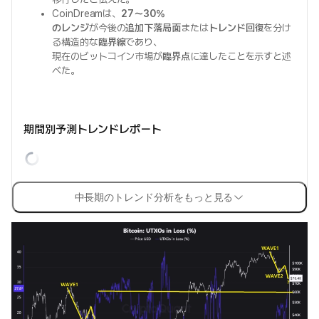
CoinDreamは、
27〜30%
のレンジ
が今後の
追加下落局面
または
トレンド回復
を分け
る構造的な
臨界線
であり、
現在のビットコイン市場が
臨界点
に達したことを示すと述
べた。
期間別予測トレンドレポート
中長期のトレンド分析をもっと見る