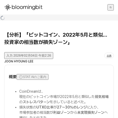
한국어
English
日本語
【分析】「ビットコイン、2022年5月と類似…
投資家の相当数が損失ゾーン」
入力
2026年02月04日 午前2:26
出典
JOON HYOUNG LEE
概要
STAT AIのご案内
CoinDreamは、
現在のビットコイン市場が2022年5月と類似した
弱気相場
の
ストレスパターン
を示していると述べた。
損失状態の
UTXO比率
が
27〜30%のレンジ
に入り、
市場参加者の相当数が
利益ゾーン
から
未実現損失ゾーン
へ
移行したと伝えた。