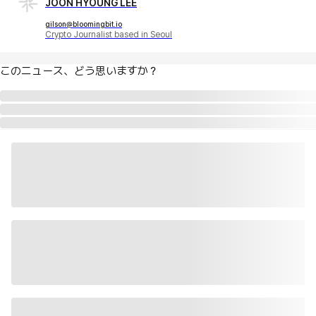
JOON HYOUNG LEE
gilson@bloomingbit.io
Crypto Journalist based in Seoul
このニュース、どう思いますか？