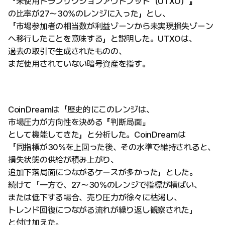
『未使用トランザクションアウトプット（UTXO）』
の比率が27〜30%のレンジに入った」とし、
「市場参加者の相当数が利益ゾーンから未実現損失ゾーン
へ移行したことを意味する」と説明した。UTXOは、
過去の取引で生成されたものの、
まだ使用されていない暗号資産を指す。
CoinDreamは「歴史的にこのレンジは、
市場圧力が方向性を決める『判断局面』
として機能してきた」と分析した。CoinDreamは
「同指標が30%を上回った後、その水準で維持されると、
損失状態の供給が積み上がり、
追加下落局面につながるケースが多かった」とした。
続けて「一方で、27〜30%のレンジで指標が横ばい、
または低下する場合、売り圧力が徐々に枯渇し、
トレンド回復につながる流れが繰り返し観察された」
と付け加えた。