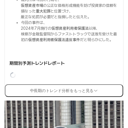
仮想資産市場
の公正な価格形成機能を妨げ投資家の信頼を
損なった
重大犯罪
と位置づけ、
厳正な処罰が必要だと指摘したと伝えた。
今回の事件は、
2024年7月施行の
仮想資産利用者保護法
以降、
検察が金融監督院からファストトラックで送致を受けた最
初の
仮想資産利用者保護法違反事件
だと明らかにした。
期間別予測トレンドレポート
中長期のトレンド分析をもっと見る