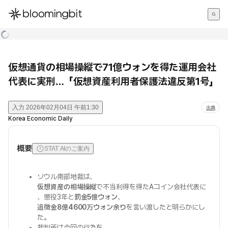
한국어
English
日本語
仮想通貨の相場操縦で71億ウォンを得た運用会社
代表に実刑…「仮想資産利用者保護法違反第1号」
入力
2026年02月04日 午前1:30
出典
Korea Economic Daily
概要
STAT AIのご案内
ソウル南部地裁は、
仮想資産の相場操縦
で不当利得を得たAコイン会社代表に
、懲役3年と
罰金5億ウォン
、
追徴金8億4600万ウォン余り
を言い渡したと明らかにし
た。
裁判所は今回の行為を、