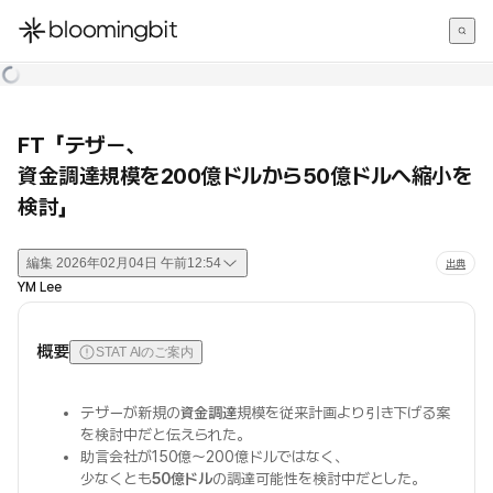
한국어
English
日本語
FT「テザー、
資金調達規模を200億ドルから50億ドルへ縮小を
検討」
編集
2026年02月04日 午前12:54
出典
YM Lee
概要
STAT AIのご案内
テザーが新規の
資金調達
規模を従来計画より引き下げる案
を検討中だと伝えられた。
助言会社が150億〜200億ドルではなく、
少なくとも
50億ドル
の調達可能性を検討中だとした。