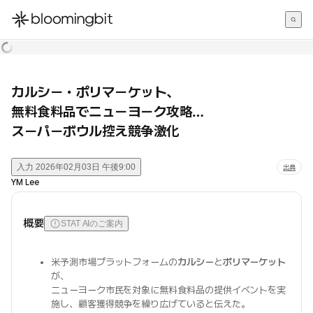
한국어
English
日本語
カルシー・ポリマーケット、
無料食料品でニューヨーク攻略…
スーパーボウル控え競争激化
入力
2026年02月03日 午後9:00
出典
YM Lee
概要
STAT AIのご案内
米予測市場プラットフォームの
カルシー
と
ポリマーケット
が、
ニューヨーク市民を対象に無料食料品の提供イベントを実
施し、顧客獲得競争を繰り広げていると伝えた。