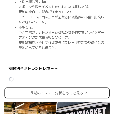
予測市場は過去1年、
スポーツ
や
政治イベント
を中心に急成長したが、
規制の空白
への懸念が強まっており、
ニューヨーク州司法長官が消費者保護措置の不備を指摘し
たと明らかにした。
市場では、
予測市場プラットフォーム各社の攻勢的なオフライン
マー
ケティング
が成長戦略となる一方、
規制議論
が本格化すれば成長にブレーキがかかり得るとの
観測が出ていると伝えた。
期間別予測トレンドレポート
中長期のトレンド分析をもっと見る