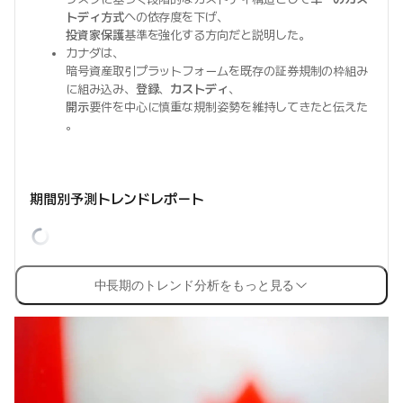
トディ方式
への依存度を下げ、
投資家保護
基準を強化する方向だと説明した。
カナダは、
暗号資産取引プラットフォームを既存の証券規制の枠組み
に組み込み、
登録
、
カストディ
、
開示
要件を中心に慎重な規制姿勢を維持してきたと伝えた
。
期間別予測トレンドレポート
中長期のトレンド分析をもっと見る