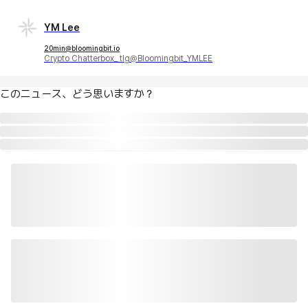
YM Lee
20min@bloomingbit.io
Crypto Chatterbox_ tlg@Bloomingbit_YMLEE
このニュース、どう思いますか？