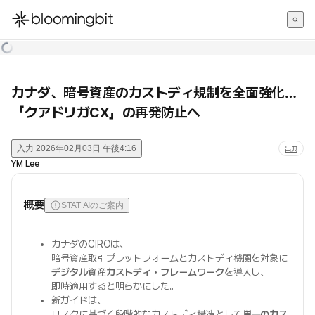
한국어
English
日本語
カナダ、暗号資産のカストディ規制を全面強化…
「クアドリガCX」の再発防止へ
入力
2026年02月03日 午後4:16
出典
YM Lee
概要
STAT AIのご案内
カナダのCIROは、
暗号資産取引プラットフォームとカストディ機関を対象に
デジタル資産カストディ・フレームワーク
を導入し、
即時適用すると明らかにした。
新ガイドは、
リスクに基づく段階的なカストディ構造として
単一のカス