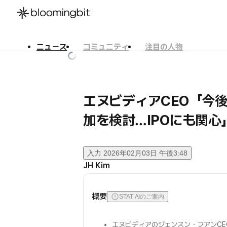
ニュース
コミュニティ
注目の人物
한국어
English
日本語
エヌビディアCEO「今後
加を検討…IPOにも関心
入力
2026年02月03日 午後3:48
JH Kim
概要
STAT AIのご案内
エヌビディアのジェンスン・フアンC