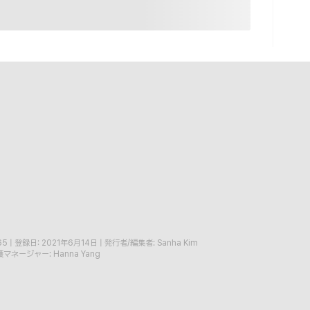
65
|
登録日: 2021年6月14日
|
発行者/編集者: Sanha Kim
マネージャー: Hanna Yang