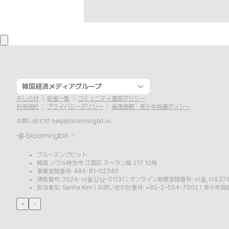
韓国経済メディアグループ
おしらせ
記者一覧
コミュニティ運営ポリシー
利用規約
プライバシーポリシー
倫理規範・青少年保護ポリシー
お問い合わせ
help@bloomingbit.io
ブルーミングビット
韓国 ソウル特別市 江南区 テヘラン路 217 10階
事業登録番号: 484-81-02340
通販番号: 2024-서울강남-01131
|
オンライン新聞登録番号: 서울,아537
担当者名: Sanha Kim
|
お問い合わせ番号: +82-2-554-7002
|
青少年保護