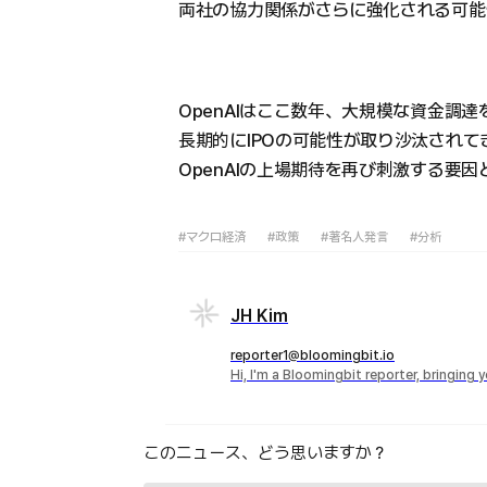
両社の協力関係がさらに強化される可能
OpenAIはここ数年、大規模な資金調
長期的にIPOの可能性が取り沙汰され
OpenAIの上場期待を再び刺激する要
#マクロ経済
#政策
#著名人発言
#分析
JH Kim
reporter1@bloomingbit.io
Hi, I'm a Bloomingbit reporter, bringing
このニュース、どう思いますか？