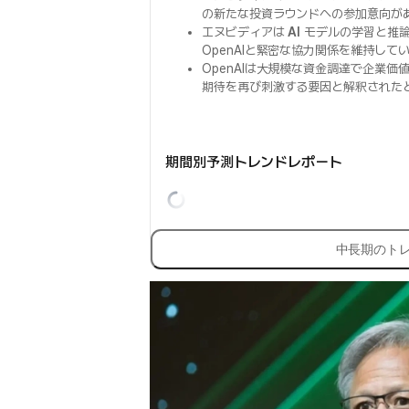
の新たな投資ラウンドへの参加意向が
エヌビディアは
AI
モデルの学習と推
OpenAIと緊密な協力関係を維持して
OpenAIは大規模な資金調達で企業価
期待を再び刺激する要因と解釈された
期間別予測トレンドレポート
中長期のト