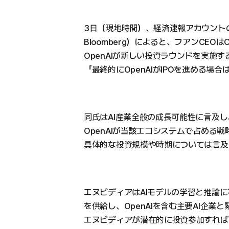
3日（現地時間）、経済速報アカウントの
Bloomberg）によると、フアンCEO
OpenAIが新しい投資ラウンドを実施
「最終的にOpenAIがIPOを進める場
同氏はAI産業全般の成長可能性に言及し
OpenAIが当該エコシステムで占める
具体的な投資規模や時期については言及
エヌビディアはAIモデルの学習と推論
を供給し、OpenAIを含む主要AI企
エヌビディアが潜在的に投資参加すれば