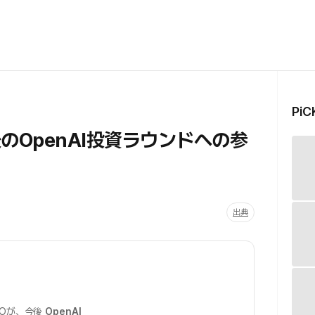
Pi
のOpenAI投資ラウンドへの参
」
出典
EOが、今後
OpenAI