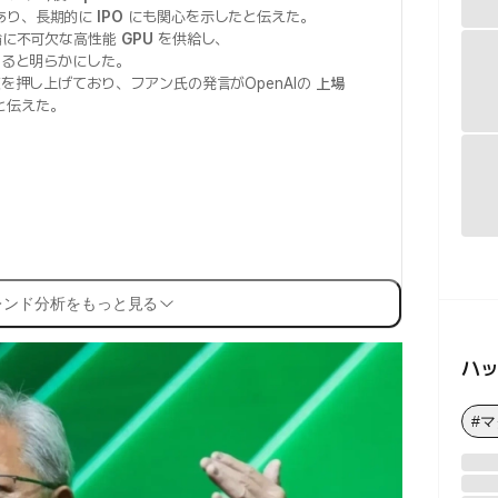
あり、長期的に
IPO
にも関心を示したと伝えた。
論に不可欠な高性能
GPU
を供給し、
いると明らかにした。
値を押し上げており、フアン氏の発言がOpenAIの
上場
と伝えた。
レンド分析をもっと見る
ハ
#