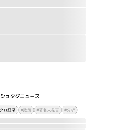
ッシュタグニュース
マクロ経済
#政策
#著名人発言
#分析