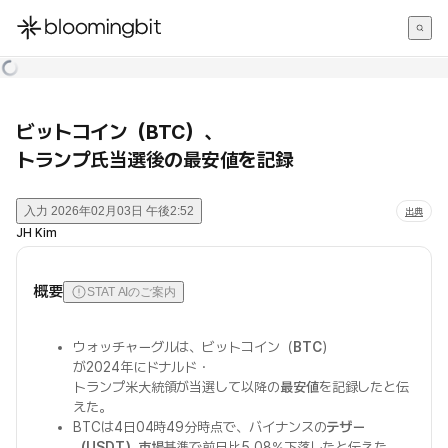
한국어
English
日本語
ビットコイン（BTC）、
トランプ氏当選後の最安値を記録
入力
2026年02月03日 午後2:52
出典
JH Kim
概要
STAT AIのご案内
ウォッチャーグルは、ビットコイン（
BTC
）
が2024年にドナルド・
トランプ米大統領が当選して以降の
最安値
を記録したと伝
えた。
BTCは4日04時49分時点で、バイナンスの
テザー
（USDT）市場
基準で前日比5.08%下落したと伝えた。