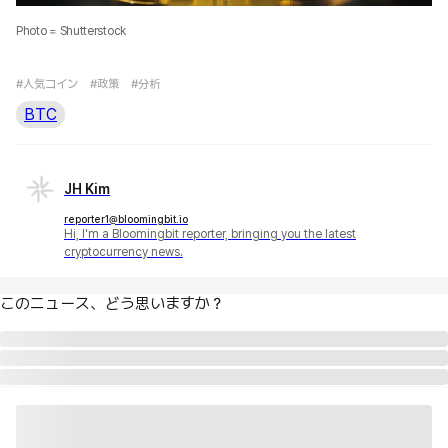
Photo = Shutterstock
#人気コイン
#政策
#分析
BTC
JH Kim
reporter1@bloomingbit.io
Hi, I'm a Bloomingbit reporter, bringing you the latest
cryptocurrency news.
このニュース、どう思いますか？