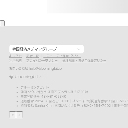
韓国経済メディアグループ
おしらせ
記者一覧
コミュニティ運営ポリシー
利用規約
プライバシーポリシー
倫理規範・青少年保護ポリシー
お問い合わせ
help@bloomingbit.io
ブルーミングビット
韓国 ソウル特別市 江南区 テヘラン路 217 10階
事業登録番号: 484-81-02340
通販番号: 2024-서울강남-01131
|
オンライン新聞登録番号: 서울,아537
担当者名: Sanha Kim
|
お問い合わせ番号: +82-2-554-7002
|
青少年保護