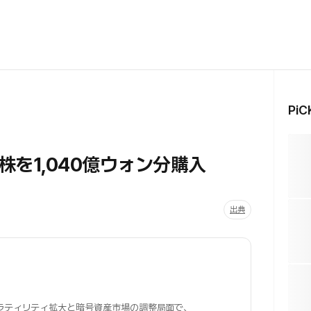
Pi
を1,040億ウォン分購入
出典
ラティリティ拡大と暗号資産市場の調整局面で、