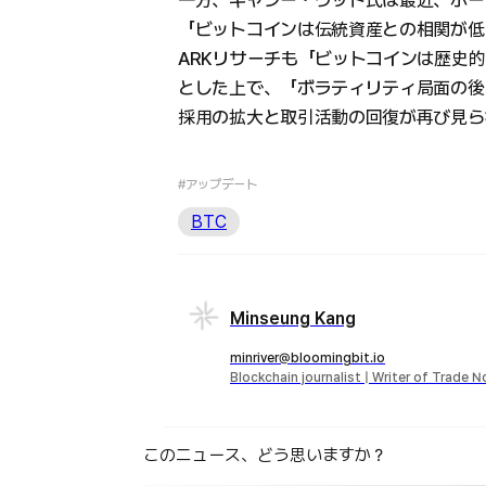
一方、キャシー・ウッド氏は最近、ポー
「ビットコインは伝統資産との相関が低
ARKリサーチも「ビットコインは歴史
とした上で、「ボラティリティ局面の後
採用の拡大と取引活動の回復が再び見ら
#アップデート
BTC
Minseung Kang
minriver@bloomingbit.io
Blockchain journalist | Writer of Trade 
このニュース、どう思いますか？