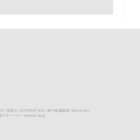
65
|
登録日: 2021年6月14日
|
発行者/編集者: Sanha Kim
マネージャー: Hanna Yang