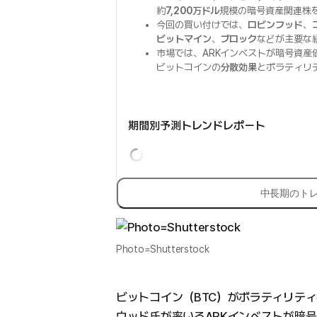
約
7,200万ドル
規模の暗号資産関連株
今回の買い付けでは、
ロビンフッド
、
ビットマイン
、
ブロック
などが主要な
市場では、ARKインベストが暗号資産
ビットコインの
分散効果
とボラティリ
期間別予測トレンドレポート
中長期のト
Photo=Shutterstock
ビットコイン（BTC）がボラティリテ
ウッド氏が率いるARKインベストが暗