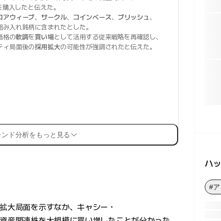
を購入したと伝えた。
コアウィーブ
、
サークル
、
コインベース
、
ブリッシュ
、
組み入れ銘柄に含まれたとした。
価格の
軟調
を
買い場
として活用する従来戦略を再確認し、
ティ局面後の
採用拡大
の可能性が強調されたと伝えた。
レンド分析をもっと見る
ハ
#
ィ拡大局面を示すなか、キャシー・
号資産関連株を大規模に買い増したことが分かった。