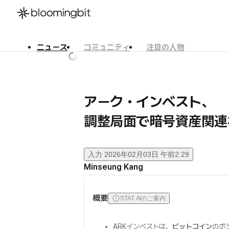
ニュース
コミュニティ
注目の人物
한국어
English
日本語
アーク・インベスト、
調整局面で暗号資産関連株
入力
2026年02月03日 午前2:29
Minseung Kang
概要
STAT AIのご案内
ARKインベストは、
ビットコイン
のボ