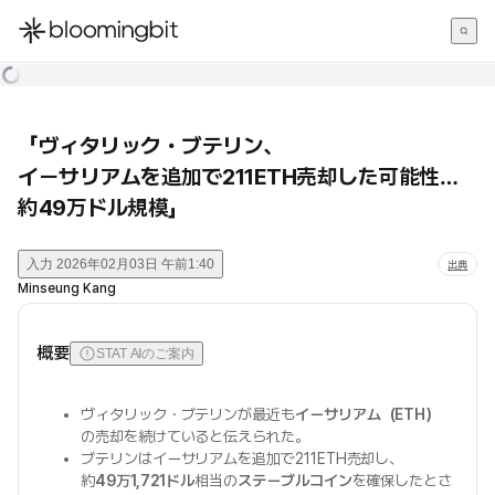
한국어
English
日本語
「ヴィタリック・ブテリン、
イーサリアムを追加で211ETH売却した可能性…
約49万ドル規模」
入力
2026年02月03日 午前1:40
出典
Minseung Kang
概要
STAT AIのご案内
ヴィタリック・ブテリンが最近も
イーサリアム（ETH）
の売却を続けていると伝えられた。
ブテリンはイーサリアムを追加で211ETH売却し、
約
49万1,721ドル
相当の
ステーブルコイン
を確保したとさ