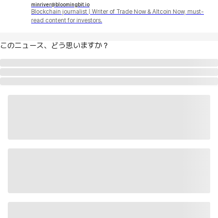
minriver@bloomingbit.io
Blockchain journalist | Writer of Trade Now & Altcoin Now, must-
read content for investors.
このニュース、どう思いますか？