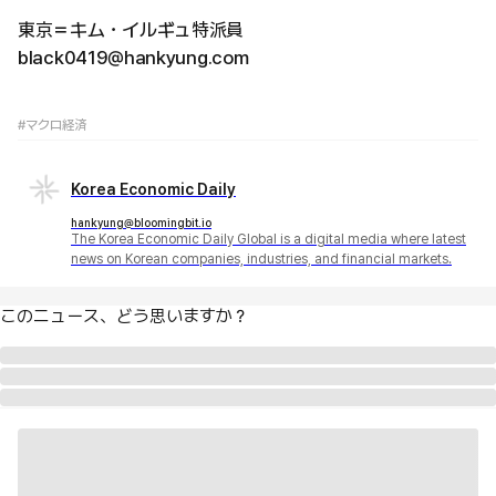
東京＝キム・イルギュ特派員
black0419@hankyung.com
#マクロ経済
Korea Economic Daily
hankyung@bloomingbit.io
The Korea Economic Daily Global is a digital media where latest
news on Korean companies, industries, and financial markets.
このニュース、どう思いますか？