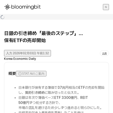
한국어
English
日本語
日銀の引き締め「最後のステップ」…
保有ETFの売却開始
入力
2026年02月03日 午前1:32
出典
Korea Economic Daily
概要
STAT AIのご案内
日本銀行が保有する簿価で
37兆円
相当の
ETF
の売却を開始
し、
質的引き締め
に踏み切ったと伝えた。
日銀は年次で簿価ベース
ETF 3300億円
、
REIT
50億円
ずつ処分する方針で、
市場の混乱を避けるため少しずつ進めると明らかにした。
日経平均が史上最高値を更新したことを受け、