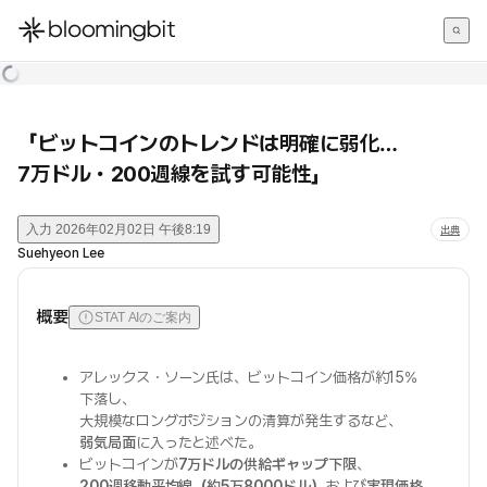
한국어
English
日本語
「ビットコインのトレンドは明確に弱化…
7万ドル・200週線を試す可能性」
入力
2026年02月02日 午後8:19
出典
Suehyeon Lee
概要
STAT AIのご案内
アレックス・ソーン氏は、ビットコイン価格が約15%
下落し、
大規模なロングポジションの清算が発生するなど、
弱気局面
に入ったと述べた。
ビットコインが
7万ドルの供給ギャップ下限
、
200週移動平均線（約5万8000ドル）
および
実現価格