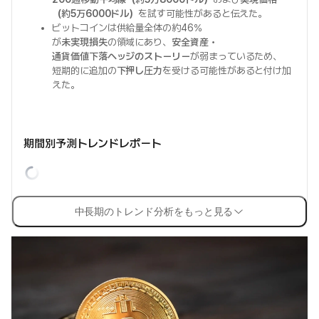
（約5万6000ドル）
を試す可能性があると伝えた。
ビットコインは供給量全体の約46%
が
未実現損失
の領域にあり、
安全資産・
通貨価値下落ヘッジのストーリー
が弱まっているため、
短期的に追加の
下押し圧力
を受ける可能性があると付け加
えた。
期間別予測トレンドレポート
中長期のトレンド分析をもっと見る