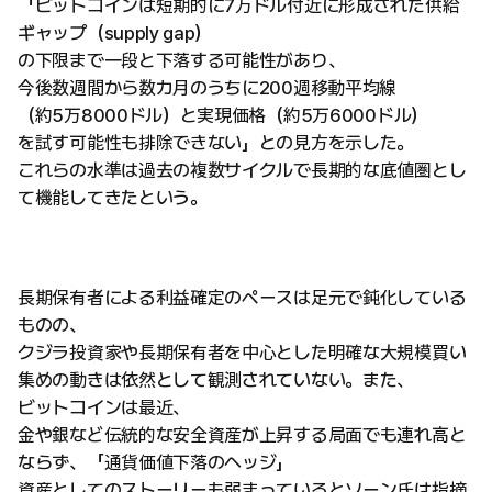
「ビットコインは短期的に7万ドル付近に形成された供給
ギャップ（supply gap）
の下限まで一段と下落する可能性があり、
今後数週間から数カ月のうちに200週移動平均線
（約5万8000ドル）と実現価格（約5万6000ドル）
を試す可能性も排除できない」との見方を示した。
これらの水準は過去の複数サイクルで長期的な底値圏とし
て機能してきたという。
長期保有者による利益確定のペースは足元で鈍化している
ものの、
クジラ投資家や長期保有者を中心とした明確な大規模買い
集めの動きは依然として観測されていない。また、
ビットコインは最近、
金や銀など伝統的な安全資産が上昇する局面でも連れ高と
ならず、「通貨価値下落のヘッジ」
資産としてのストーリーも弱まっているとソーン氏は指摘