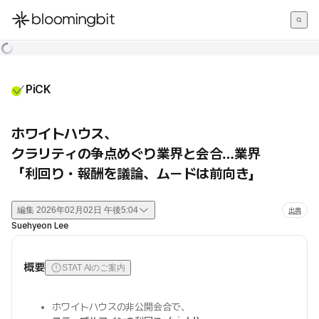
한국어
English
日本語
PiCK
ホワイトハウス、
クラリティの争点めぐり業界と会合…業界
「利回り・報酬を議論、ムードは前向き」
編集
2026年02月02日 午後5:04
出典
Suehyeon Lee
概要
STAT AIのご案内
ホワイトハウスの非公開会合で、