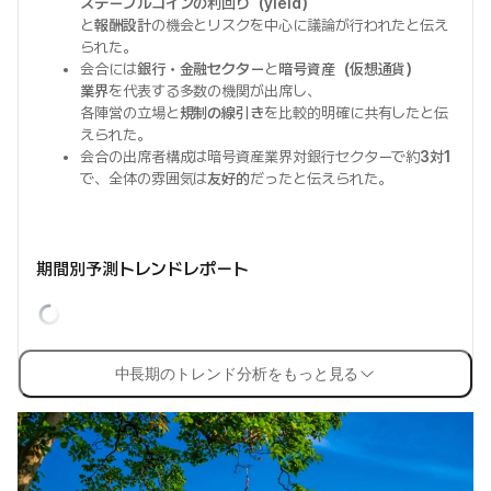
ステーブルコインの利回り（yield）
と
報酬設計
の機会とリスクを中心に議論が行われたと伝え
られた。
会合には
銀行・金融セクター
と
暗号資産（仮想通貨）
業界
を代表する多数の機関が出席し、
各陣営の立場と
規制の線引き
を比較的明確に共有したと伝
えられた。
会合の出席者構成は暗号資産業界対銀行セクターで約
3対1
で、全体の雰囲気は
友好的
だったと伝えられた。
期間別予測トレンドレポート
中長期のトレンド分析をもっと見る