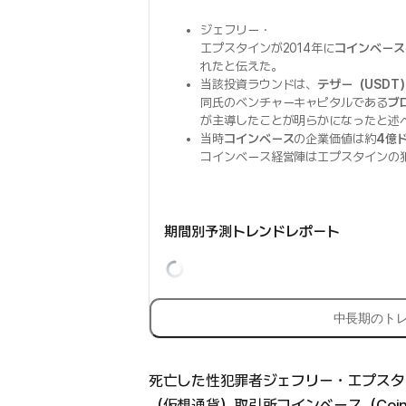
ジェフリー・
エプスタインが2014年に
コインベース
れたと伝えた。
当該投資ラウンドは、
テザー（USDT
同氏のベンチャーキャピタルである
ブロ
が主導したことが明らかになったと述
当時
コインベース
の企業価値は約
4億
コインベース経営陣はエプスタインの
期間別予測トレンドレポート
中長期のト
死亡した性犯罪者ジェフリー・エプスタイン（
（仮想通貨）取引所コインベース（Coi