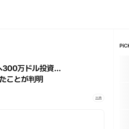
Pi
へ300万ドル投資…
たことが判明
出典