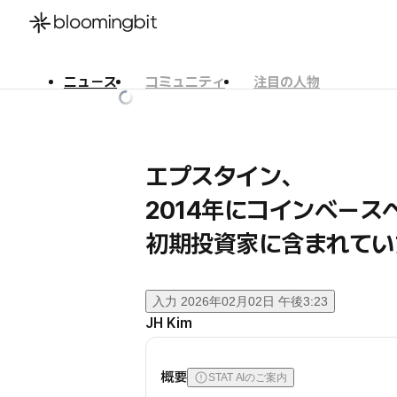
ニュース
コミュニティ
注目の人物
한국어
English
日本語
エプスタイン、
2014年にコインベース
初期投資家に含まれてい
入力
2026年02月02日 午後3:23
JH Kim
概要
STAT AIのご案内