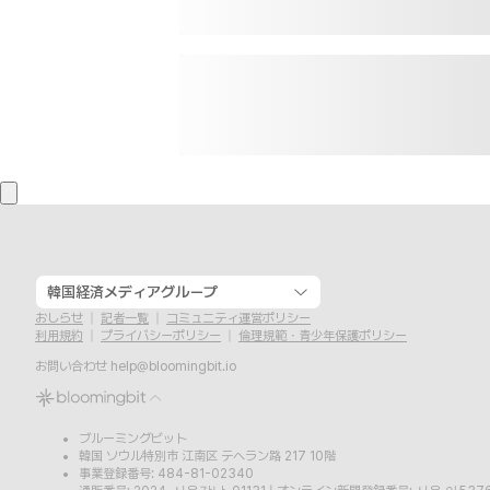
韓国経済メディアグループ
おしらせ
記者一覧
コミュニティ運営ポリシー
利用規約
プライバシーポリシー
倫理規範・青少年保護ポリシー
お問い合わせ
help@bloomingbit.io
ブルーミングビット
韓国 ソウル特別市 江南区 テヘラン路 217 10階
事業登録番号: 484-81-02340