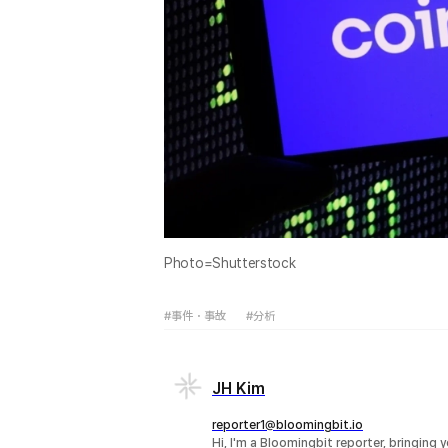
Photo=Shutterstock
#事件・事故
#分析
JH Kim
reporter1@bloomingbit.io
Hi, I'm a Bloomingbit reporter, bringing