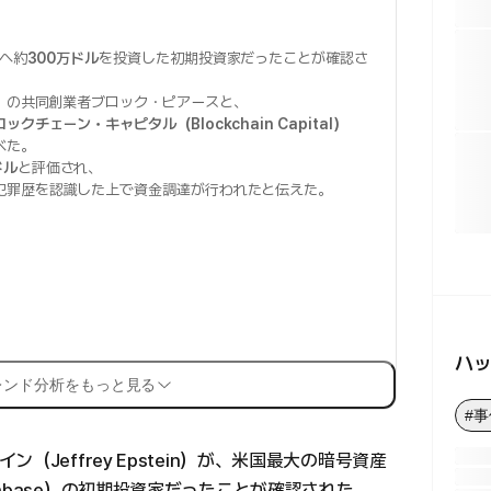
へ約
300万ドル
を投資した初期投資家だったことが確認さ
）
の共同創業者ブロック・ピアースと、
ックチェーン・キャピタル（Blockchain Capital）
べた。
ドル
と評価され、
犯罪歴を認識した上で資金調達が行われたと伝えた。
ハ
レンド分析をもっと見る
#
Jeffrey Epstein）が、米国最大の暗号資産
nbase）の初期投資家だったことが確認された。