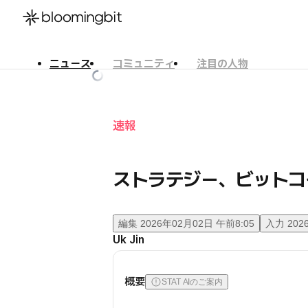
ニュース
コミュニティ
注目の人物
한국어
English
日本語
速報
ストラテジー、ビットコ
編集
2026年02月02日 午前8:05
入力
202
Uk Jin
概要
STAT AIのご案内