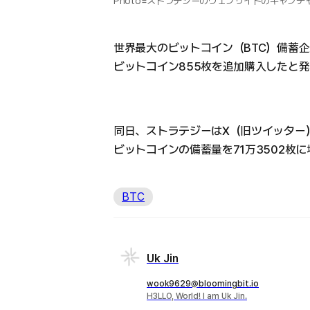
Photo=ストラテジーのウェブサイトのキャプチ
世界最大のビットコイン（BTC）備蓄
ビットコイン855枚を追加購入したと
同日、ストラテジーはX（旧ツイッター
ビットコインの備蓄量を71万3502枚
BTC
Uk Jin
wook9629@bloomingbit.io
H3LLO, World! I am Uk Jin.