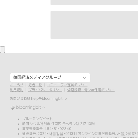
韓国経済メディアグループ
おしらせ
記者一覧
コミュニティ運営ポリシー
利用規約
プライバシーポリシー
倫理規範・青少年保護ポリシー
お問い合わせ
help@bloomingbit.io
ブルーミングビット
韓国 ソウル特別市 江南区 テヘラン路 217 10階
事業登録番号: 484-81-02340
通販番号: 2024-서울강남-01131
|
オンライン新聞登録番号: 서울,아537