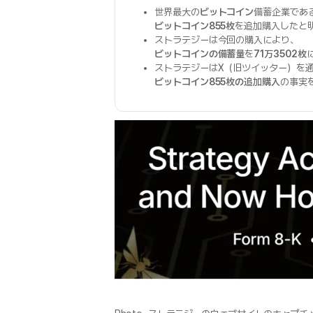
世界最大の
ビットコイン
備蓄企業であ
ビットコイン855枚
を追加購入したと
ストラテジーは今回の購入により、
ビットコインの備蓄量
を
71万3502枚
ストラテジーはX（旧ツイッター）を
ビットコイン855枚の追加購入
の事実