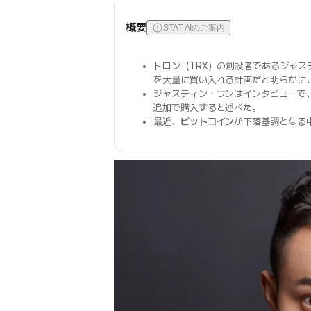
概要
STAT AIのご案内
トロン（TRX）の創設者であるジャス
を大量に買い入れる計画だと明らかに
ジャスティン・サンはインタビューで
追加で購入すると述べた。
最近、
ビットコイン
が下落基調となる