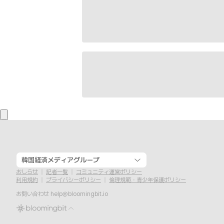
韓国経済メディアグループ
おしらせ
記者一覧
コミュニティ運営ポリシー
利用規約
プライバシーポリシー
倫理規範・青少年保護ポリシー
お問い合わせ
help@bloomingbit.io