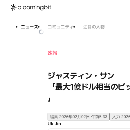
ニュース
コミュニティ
注目の人物
한국어
English
日本語
速報
ジャスティン・サン
「最大1億ドル相当のビ
」
編集
2026年02月02日 午前5:33
入力
202
Uk Jin