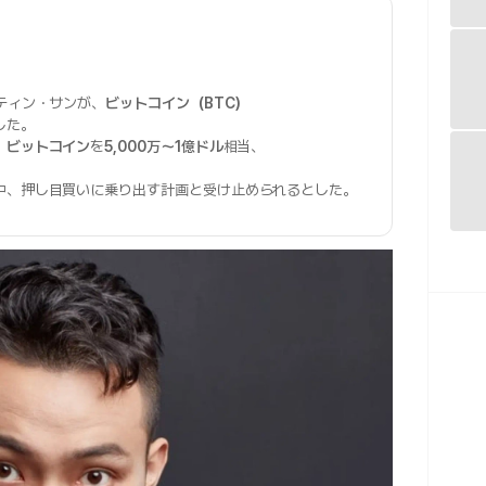
ティン・サンが、
ビットコイン（BTC）
した。
、
ビットコイン
を
5,000万〜1億ドル
相当、
中、押し目買いに乗り出す計画と受け止められるとした。