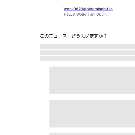
wook9629@bloomingbit.io
H3LLO, World! I am Uk Jin.
このニュース、どう思いますか？