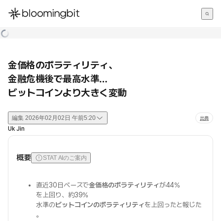
한국어
English
日本語
金価格のボラティリティ、
金融危機後で最高水準…
ビットコインより大きく変動
編集
2026年02月02日 午前5:20
出典
Uk Jin
概要
STAT AIのご案内
直近30日ベースで
金価格のボラティリティ
が44%
を上回り、約39%
水準の
ビットコインのボラティリティ
を上回ったと報じた
。