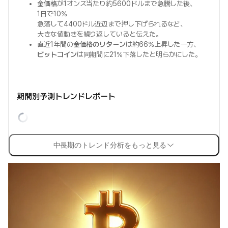
金価格
が1オンス当たり約5600ドルまで急騰した後、
1日で10%
急落して4400ドル近辺まで押し下げられるなど、
大きな値動きを繰り返していると伝えた。
直近1年間の
金価格のリターン
は約66%上昇した一方、
ビットコイン
は同期間に21%下落したと明らかにした。
期間別予測トレンドレポート
中長期のトレンド分析をもっと見る