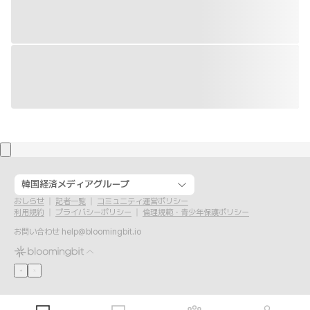
韓国経済メディアグループ
おしらせ
記者一覧
コミュニティ運営ポリシー
利用規約
プライバシーポリシー
倫理規範・青少年保護ポリシー
お問い合わせ
help@bloomingbit.io