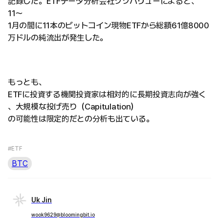
記録した。ETFデータ分析会社ソソバリューによると、
11〜
1月の間に11本のビットコイン現物ETFから総額61億8000
万ドルの純流出が発生した。
もっとも、
ETFに投資する機関投資家は相対的に長期投資志向が強く
、大規模な投げ売り（Capitulation）
の可能性は限定的だとの分析も出ている。
#ETF
BTC
Uk Jin
wook9629@bloomingbit.io