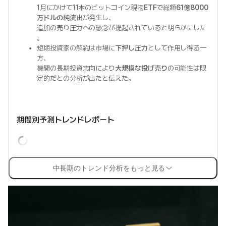
1月にかけて11本のビットコイン現物
ETF
で総額
61億8000
万ドルの純流出
が発生し、
追加の売り圧力への懸念が提起されていると明らかにした
。
短期投資家の解約は市場に
下押し圧力
として作用し得る一
方、
機関の長期投資志向により
大規模な投げ売り
の可能性は限
定的だとの分析が出たと伝えた。
期間別予測トレンドレポート
中長期のトレンド分析をもっと見る