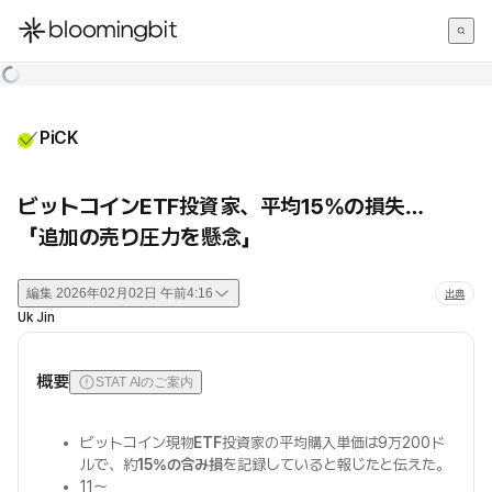
한국어
English
日本語
PiCK
ビットコインETF投資家、平均15%の損失…
「追加の売り圧力を懸念」
編集
2026年02月02日 午前4:16
出典
Uk Jin
概要
STAT AIのご案内
ビットコイン現物
ETF
投資家の平均購入単価は9万200ド
ルで、約
15%の含み損
を記録していると報じたと伝えた。
11〜