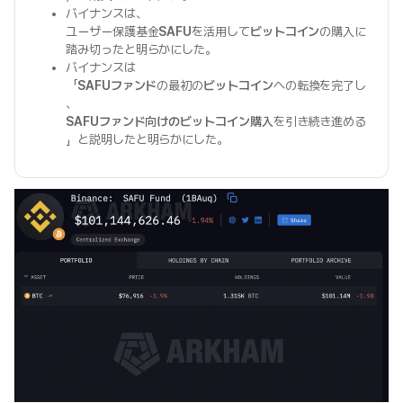
バイナンスは、
ユーザー保護基金
SAFU
を活用して
ビットコイン
の購入に
踏み切ったと明らかにした。
バイナンスは
「
SAFUファンド
の最初の
ビットコイン
への転換を完了し
、
SAFUファンド向けのビットコイン購入
を引き続き進める
」と説明したと明らかにした。