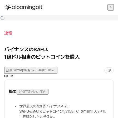
한국어
English
日本語
速報
バイナンスのSAFU、
1億ドル相当のビットコインを購入
編集
2026年02月02日 午前6:10
出典
Uk Jin
概要
STAT AIのご案内
世界最大の取引所
バイナンス
は、
SAFU
を通じて
ビットコイン
1,315BTC（約1億110万ドル
）を購入したと伝えた。