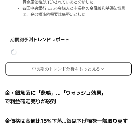
貴金属
価格が圧迫されていると分析した。
各国
中央銀行
による
金購入
と中長期の
金融緩和基調
を背景
に、
金
の構造的需要は底堅いとした。
期間別予測トレンドレポート
中長期のトレンド分析をもっと見る
金・銀急落に「悲鳴」…「ウォッシュ効果」
で利益確定売りが殺到
金価格は高値比15%下落…銀は下げ幅を一部取り戻す