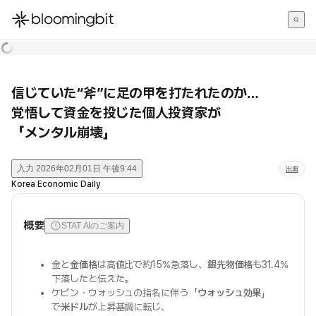
한국어
English
日本語
信じていた“斧”に足の甲を打たれたのか…
覚悟して資金を投じた個人投資家が
「メンタル崩壊」
入力
2026年02月01日 午後9:44
出典
Korea Economic Daily
概要
STAT AIのご案内
金と
金価格
は高値比で約15%急落し、
銀先物価格
も31.4%
下落したと伝えた。
ケビン・ウォッシュの指名に伴う「
ウォッシュ効果
」
で
米ドル
が上昇基調に転じ、