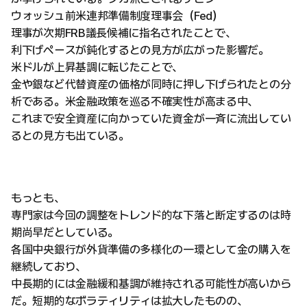
ウォッシュ前米連邦準備制度理事会（Fed）
理事が次期FRB議長候補に指名されたことで、
利下げペースが鈍化するとの見方が広がった影響だ。
米ドルが上昇基調に転じたことで、
金や銀など代替資産の価格が同時に押し下げられたとの分
析である。米金融政策を巡る不確実性が高まる中、
これまで安全資産に向かっていた資金が一斉に流出してい
るとの見方も出ている。
もっとも、
専門家は今回の調整をトレンド的な下落と断定するのは時
期尚早だとしている。
各国中央銀行が外貨準備の多様化の一環として金の購入を
継続しており、
中長期的には金融緩和基調が維持される可能性が高いから
だ。短期的なボラティリティは拡大したものの、