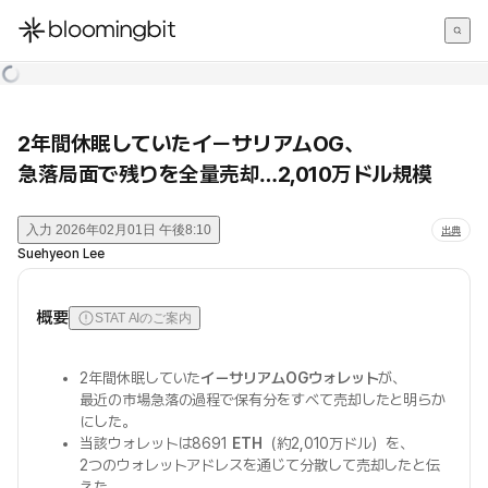
한국어
English
日本語
2年間休眠していたイーサリアムOG、
急落局面で残りを全量売却…2,010万ドル規模
入力
2026年02月01日 午後8:10
出典
Suehyeon Lee
概要
STAT AIのご案内
2年間休眠していた
イーサリアムOGウォレット
が、
最近の市場急落の過程で保有分をすべて売却したと明らか
にした。
当該ウォレットは8691
ETH
（約2,010万ドル）を、
2つのウォレットアドレスを通じて分散して売却したと伝
えた。