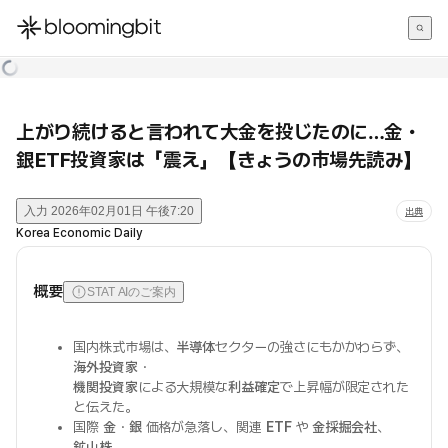
한국어
English
日本語
上がり続けると言われて大金を投じたのに…金・
銀ETF投資家は「震え」【きょうの市場先読み】
入力
2026年02月01日 午後7:20
出典
Korea Economic Daily
概要
STAT AIのご案内
国内株式市場は、
半導体
セクターの強さにもかかわらず、
海外投資家
・
機関投資家
による大規模な
利益確定
で上昇幅が限定された
と伝えた。
国際
金
・
銀
価格が急落し、関連
ETF
や
金採掘会社
、
鉱山株