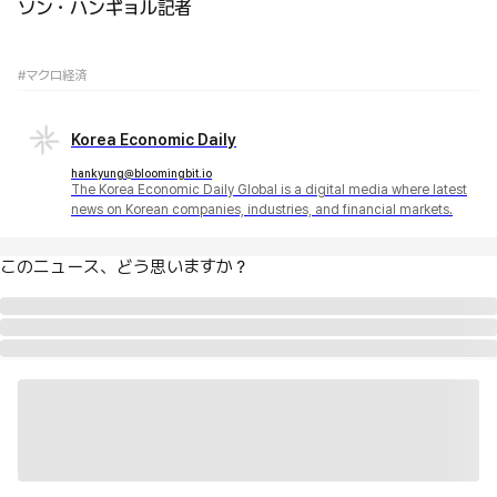
ソン・ハンギョル記者
#マクロ経済
Korea Economic Daily
hankyung@bloomingbit.io
The Korea Economic Daily Global is a digital media where latest
news on Korean companies, industries, and financial markets.
このニュース、どう思いますか？