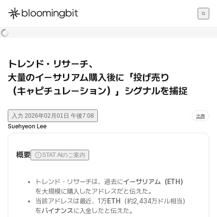
한국어
English
日本語
トレンド・リサーチ、
大量のイーサリアム購入後に「投げ売り
（キャピチュレーション）」シグナルを捕捉
入力
2026年02月01日 午後7:08
出典
Suehyeon Lee
概要
STAT AIのご案内
トレンド・リサーチは、過去に
イーサリアム（ETH）
を大規模に購入したアドレスだと伝えた。
当該アドレスは最近、1万
ETH
（約2,434万ドル相当）
を
バイナンス
に入金したと伝えた。