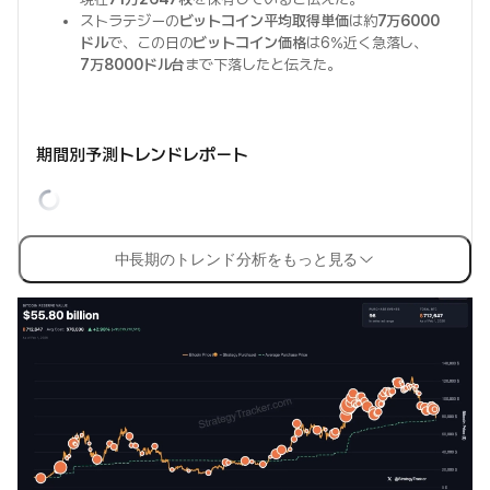
ストラテジーの
ビットコイン平均取得単価
は約
7万6000
ドル
で、この日の
ビットコイン価格
は6%近く急落し、
7万8000ドル台
まで下落したと伝えた。
期間別予測トレンドレポート
中長期のトレンド分析をもっと見る