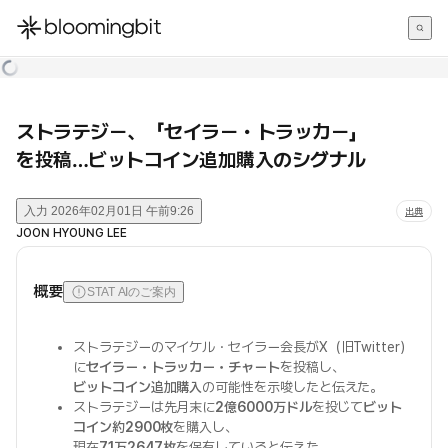
한국어
English
日本語
ストラテジー、「セイラー・トラッカー」
を投稿…ビットコイン追加購入のシグナル
入力
2026年02月01日 午前9:26
出典
JOON HYOUNG LEE
概要
STAT AIのご案内
ストラテジーのマイケル・セイラー会長がX（旧Twitter）
に
セイラー・トラッカー・チャート
を投稿し、
ビットコイン追加購入
の可能性を示唆したと伝えた。
ストラテジーは先月末に
2億6000万ドル
を投じて
ビット
コイン約2900枚
を購入し、
現在
71万2647枚
を保有していると伝えた。