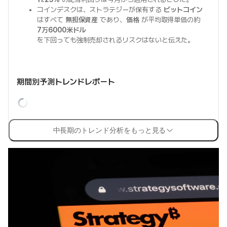
コインデスクは、ストラテジーが保有する
ビットコイン
はすべて
無担保資産
であり、
価格
が平均取得単価の約
7万6000米ドル
を下回っても強制売却されるリスクはないと伝えた。
期間別予測トレンドレポート
中長期のトレンド分析をもっと見る