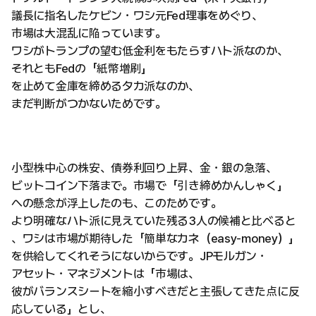
議長に指名したケビン・ワシ元Fed理事をめぐり、
市場は大混乱に陥っています。
ワシがトランプの望む低金利をもたらすハト派なのか、
それともFedの「紙幣増刷」
を止めて金庫を締めるタカ派なのか、
まだ判断がつかないためです。
小型株中心の株安、債券利回り上昇、金・銀の急落、
ビットコイン下落まで。市場で「引き締めかんしゃく」
への懸念が浮上したのも、このためです。
より明確なハト派に見えていた残る3人の候補と比べると
、ワシは市場が期待した「簡単なカネ（easy-money）」
を供給してくれそうにないからです。JPモルガン・
アセット・マネジメントは「市場は、
彼がバランスシートを縮小すべきだと主張してきた点に反
応している」とし、