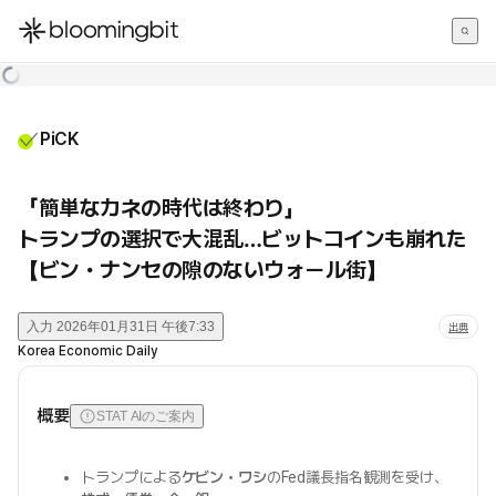
한국어
English
日本語
PiCK
「簡単なカネの時代は終わり」
トランプの選択で大混乱…ビットコインも崩れた
【ビン・ナンセの隙のないウォール街】
入力
2026年01月31日 午後7:33
出典
Korea Economic Daily
概要
STAT AIのご案内
トランプによる
ケビン・ワシ
のFed議長指名観測を受け、