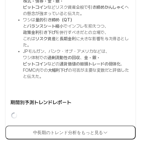
株式・債券・金・銀・
ビットコイン
などリスク資産全般で
引き締めかんしゃく
へ
の懸念が強まっていると伝えた。
ワシは
量的引き締め（QT）
と
バランスシート縮小
でインフレを抑えつつ、
政策金利引き下げ
を併行すべきだとの立場で、
これは
リスク資産
と
長期金利
に大きな影響を与え得るとし
た。
JPモルガン、バンク・オブ・アメリカなどは、
ワシ体制での
過剰流動性の回収
、
金・銀・
ビットコイン
などの
通貨価値の毀損トレードの弱体化
、
FOMC内での
大幅利下げ
の可否が主要な変数だと評価した
と伝えた。
期間別予測トレンドレポート
中長期のトレンド分析をもっと見る