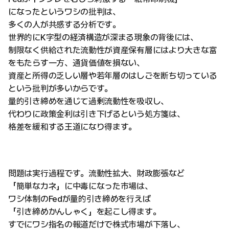
になったというワシの批判は、
多くの人が共感する分析です。
世界的にK字型の経済構造が深まる現象の背後には、
制限なく供給された流動性が資産保有層にはより大きな富
をもたらす一方、通貨価値を損ない、
資産と所得の乏しい層や若年層のはしごを断ち切っている
という批判が多いからです。
量的引き締めを通じて過剰流動性を吸収し、
代わりに政策金利は引き下げるという処方箋は、
格差を緩和する王道になり得ます。
問題は実行過程です。流動性拡大、財政膨張など
「簡単なカネ」に中毒になった市場は、
ワシ体制のFedが量的引き締めを行えば
「引き締めかんしゃく」を起こし得ます。
すでにワシ指名の報道だけで株式市場が下落し、