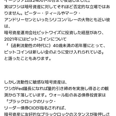
イーサリアムは2400ドル台まで後退しました。
実はワシは暗号資産に対してそれほど否定的な立場ではあ
りません。ピーター・ティールやマーク・
アンドリーセンといったシリコンバレーの大物とも近い彼
は、
暗号資産運用会社ビットワイズに投資した経歴があり、
2021年にはビットコインについて
「（過剰流動性の時代に）40歳未満の若年層にとって、
ビットコインは新しい金のように受け入れられている」
と語ったこともあります。
しかし流動性に敏感な暗号資産は、
ワシがFed議長になれば量的引き締めを実施し得るとの観
測から下落しています。ウォール街のある債券投資家は
「ブラックロックのリック・
リーダー債券CIOが指名されれば、
暗号資産に友好的なブラックロックのスタンスが後押しさ