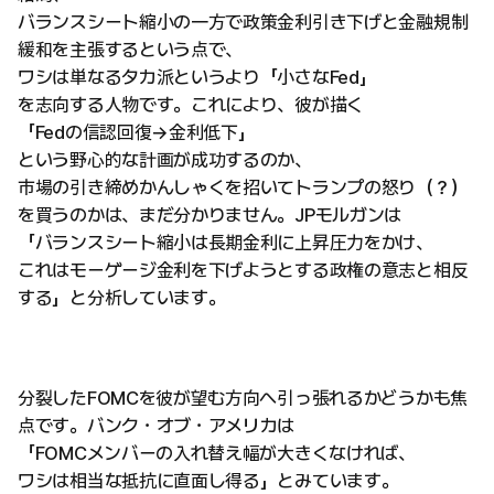
バランスシート縮小の一方で政策金利引き下げと金融規制
緩和を主張するという点で、
ワシは単なるタカ派というより「小さなFed」
を志向する人物です。これにより、彼が描く
「Fedの信認回復→金利低下」
という野心的な計画が成功するのか、
市場の引き締めかんしゃくを招いてトランプの怒り（？）
を買うのかは、まだ分かりません。JPモルガンは
「バランスシート縮小は長期金利に上昇圧力をかけ、
これはモーゲージ金利を下げようとする政権の意志と相反
する」と分析しています。
分裂したFOMCを彼が望む方向へ引っ張れるかどうかも焦
点です。バンク・オブ・アメリカは
「FOMCメンバーの入れ替え幅が大きくなければ、
ワシは相当な抵抗に直面し得る」とみています。