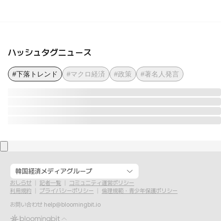
ハッシュタグニュース
#下落トレンド
#マクロ経済
#政策
#著名人発言
韓国経済メディアグループ
おしらせ
記者一覧
コミュニティ運営ポリシー
利用規約
プライバシーポリシー
倫理規範・青少年保護ポリシー
お問い合わせ
help@bloomingbit.io