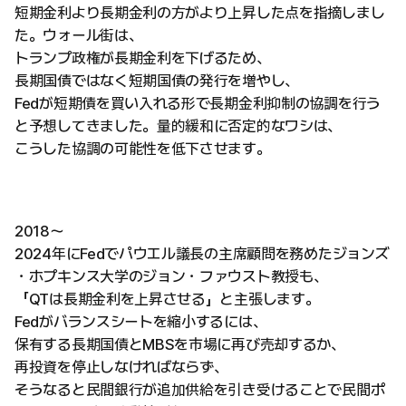
短期金利より長期金利の方がより上昇した点を指摘しまし
た。ウォール街は、
トランプ政権が長期金利を下げるため、
長期国債ではなく短期国債の発行を増やし、
Fedが短期債を買い入れる形で長期金利抑制の協調を行う
と予想してきました。量的緩和に否定的なワシは、
こうした協調の可能性を低下させます。
2018〜
2024年にFedでパウエル議長の主席顧問を務めたジョンズ
・ホプキンス大学のジョン・ファウスト教授も、
「QTは長期金利を上昇させる」と主張します。
Fedがバランスシートを縮小するには、
保有する長期国債とMBSを市場に再び売却するか、
再投資を停止しなければならず、
そうなると民間銀行が追加供給を引き受けることで民間ポ