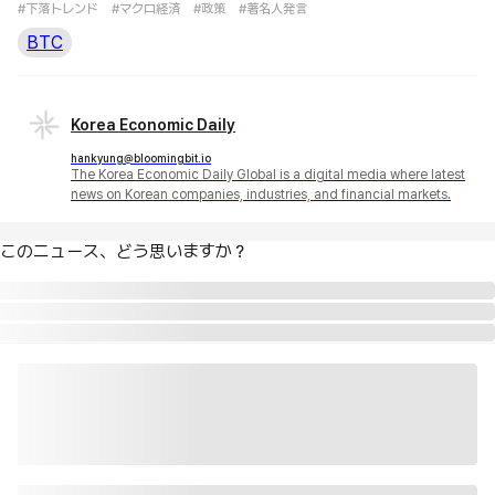
#下落トレンド
#マクロ経済
#政策
#著名人発言
BTC
Korea Economic Daily
hankyung@bloomingbit.io
The Korea Economic Daily Global is a digital media where latest
news on Korean companies, industries, and financial markets.
このニュース、どう思いますか？