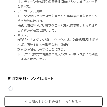
オンチェーン株式取引の
流動性問題
が大幅に解消され得る
と述べた。
デ・ボーデ会長は、
トークン化
は
アクセス性
を高めたり
担保活用度
を高めたり
するために行われ、
株式
は
価格発見
が明確でグローバルな
投資家
にとって理解
しやすい資産だと説明した。
同氏は、
NYSE
と
ナスダック
がトークン化株式の
24時間取引
を認め
れば、伝統金融と
分散型金融（DeFi）
が同じ時間を共有することになり、
トークン化株式市場
成長
の最大の
ボトルネック
解消の契機
になると付け加えた。
期間別予測トレンドレポート
中長期のトレンド分析をもっと見る