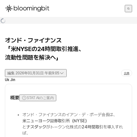
한국어
English
日本語
オンド・ファイナンス
「米NYSEの24時間取引推進、
流動性問題を解決へ」
編集
2026年01月31日 午前9:05
出典
Uk Jin
概要
STAT AIのご案内
オンド・ファイナンスのイアン・デ・ボーデ会長は、
米ニューヨーク証券取引所（NYSE）
と
ナスダック
がトークン化株式の
24時間取引
を導入すれ
ば、