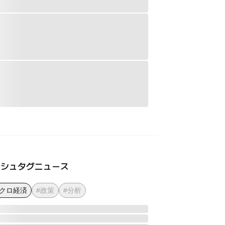
ッシュタグニュース
マクロ経済
#政策
#分析