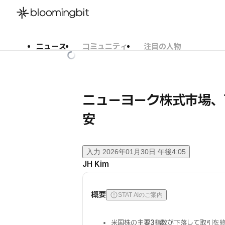
ニュース
コミュニティ
注目の人物
한국어
English
日本語
ニューヨーク株式市場、
安
入力
2026年01月30日 午後4:05
JH Kim
概要
STAT AIのご案内
米国株の
主要3指数
が下落して取引を