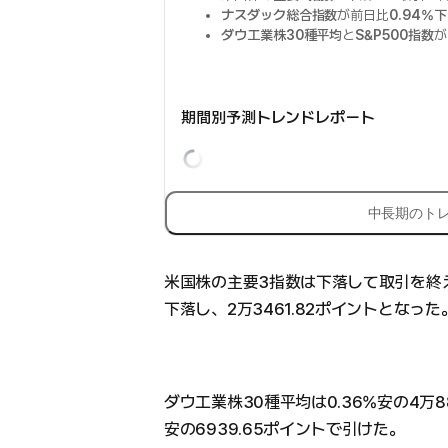
ナスダック総合指数
が前日比
0.94%
ダウ工業株30種平均
と
S&P500指数
が
期間別予測トレンドレポート
中長期のト
米国株の主要3指数は下落して取引を終え
下落し、2万3461.82ポイントとなった
ダウ工業株30種平均は0.36%安の4万88
安の6939.65ポイントで引けた。