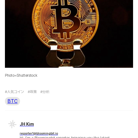
Photo=Shutterstock
#人気コイン
#政策
#分析
BTC
JH Kim
reporter1@bloomingbit.io
Hi, I'm a Bloomingbit reporter, bringing you the latest