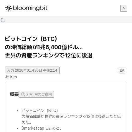
한국어
English
日本語
ビットコイン（BTC）
の時価総額が1兆6,400億ドル…
世界の資産ランキングで12位に後退
入力
2026年01月30日 午後2:14
出典
JH Kim
概要
STAT AIのご案内
ビットコイン（BTC）
の
時価総額
が世界の資産ランキングで12位に後退したと伝
えた。
8marketcapによると、