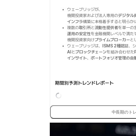
ウェーブリッジが、
機関投資家および法人専用の
デジタル
インフラ
構築に本格着手すると明らか
複数の
取引所
と
流動性提供者
を単一の
運用の安定性
を金融機関レベルで満た
機関投資家向け
プライムブローカー
と
ウェーブリッジは、
ISMS 2種認証
、
AI
と
ブロックチェーン
を組み合わせた
インサイト
、
ポートフォリオ管理の自
期間別予測トレンドレポート
中長期のト