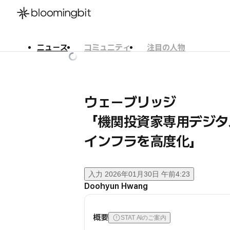
ニュース
コミュニティ
注目の人物
한국어
English
日本語
ウェーブリッジ
「機関投資家専用デジタ
インフラを高度化」
入力
2026年01月30日 午前4:23
Doohyun Hwang
概要
STAT AIのご案内