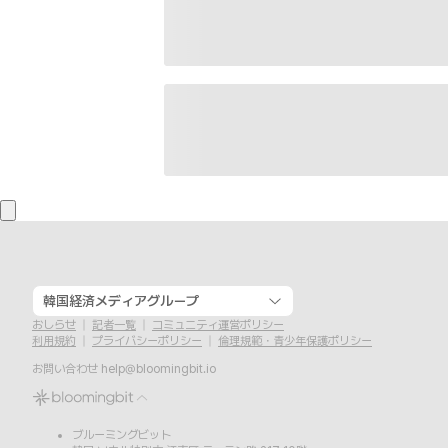
韓国経済メディアグループ
おしらせ
記者一覧
コミュニティ運営ポリシー
利用規約
プライバシーポリシー
倫理規範・青少年保護ポリシー
お問い合わせ
help@bloomingbit.io
ブルーミングビット