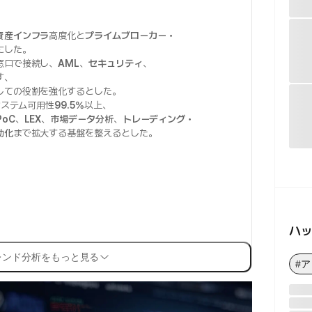
資産インフラ
高度化と
プライムブローカー・
にした。
窓口で接続し、
AML
、
セキュリティ
、
す、
しての役割を強化するとした。
システム可用性
99.5%
以上、
PoC
、
LEX
、
市場データ分析
、
トレーディング・
動化
まで拡大する基盤を整えるとした。
ハ
レンド分析をもっと見る
#