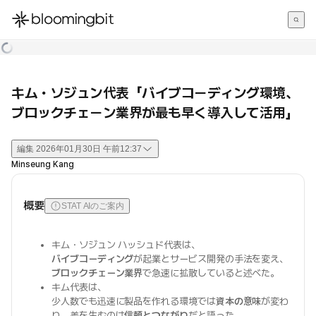
한국어
English
日本語
キム・ソジュン代表「バイブコーディング環境、
ブロックチェーン業界が最も早く導入して活用」
編集
2026年01月30日 午前12:37
Minseung Kang
概要
STAT AIのご案内
キム・ソジュン ハッシュド代表は、
バイブコーディング
が起業とサービス開発の手法を変え、
ブロックチェーン業界
で急速に拡散していると述べた。
キム代表は、
少人数でも迅速に製品を作れる環境では
資本の意味
が変わ
り、差を生むのは
信頼とつながり
だと語った。