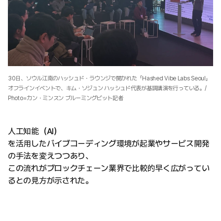
30日、ソウル江南のハッシュド・ラウンジで開かれた「Hashed Vibe Labs Seoul」
オフラインイベントで、キム・ソジュン ハッシュド代表が基調講演を行っている。/
Photo=カン・ミンスン ブルーミングビット記者
人工知能（AI）
を活用したバイブコーディング環境が起業やサービス開発
の手法を変えつつあり、
この流れがブロックチェーン業界で比較的早く広がってい
るとの見方が示された。