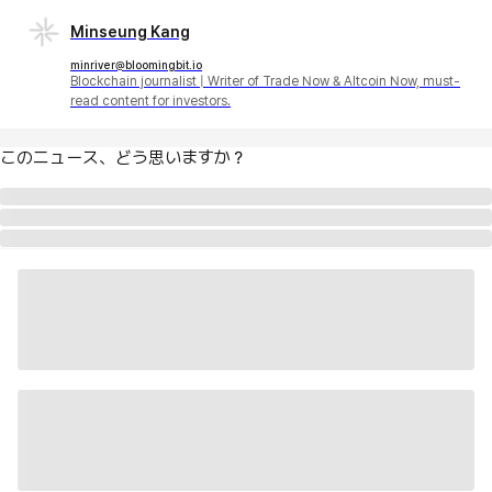
Minseung Kang
minriver@bloomingbit.io
Blockchain journalist | Writer of Trade Now & Altcoin Now, must-
read content for investors.
このニュース、どう思いますか？